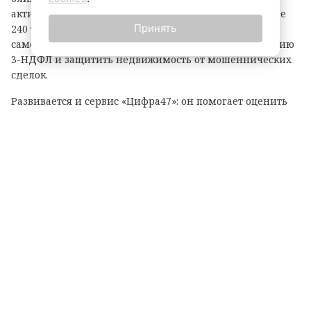
активно набирает популярность: им пользуются более
Принять
240 тысяч человек. С его помощью можно оформить
самозапрет на кредиты, подать налоговую декларацию
3-НДФЛ и защитить недвижимость от мошеннических
сделок.
Развивается и сервис «Цифра47»: он помогает оценить
качество связи в 2 940 населённых пунктах, содержит
информацию о 2014 точках Wi-Fi и 220 таксофонах, а
система уже обработала свыше 53,5 миллиона замеров
сигнала.
«Работа продолжается в рамках национального проекта
"Экономика данных". Будем и дальше внедрять
технологии, которые приносят людям реальную пользу»,
— подчеркнул Александр Дрозденко.