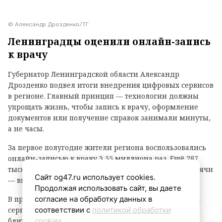
© Александр Дрозденко/ТГ
Ленинградцы оценили онлайн-запись
к врачу
Губернатор Ленинградской области Александр
Дрозденко подвел итоги внедрения цифровых сервисов
в регионе. Главный принцип — технологии должны
упрощать жизнь, чтобы запись к врачу, оформление
документов или получение справок занимали минуты,
а не часы.
За первое полугодие жители региона воспользовались
онлайн-записью к врачу 3,55 миллиона раз. Ещё 287
тысяч раз они получили сведения из ЕГРН, а 172 тысячи
Сайт og47.ru использует cookies.
— выписки из электронной трудовой книжки.
Продолжая использовать сайт, вы даете
В приложении МАХ уже доступны 110 региональных
согласие на обработку данных в
сервисов — от записи в МФЦ и к врачу до поиска
соответствии с
политикой обработки
ближайших точек Wi-Fi. Приложение «Госключ»
cookies
.