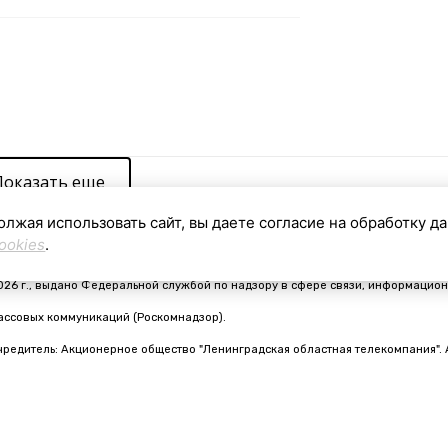
Показать еще
олжая использовать сайт, вы даете согласие на обработку д
ookies
.
видетельство о регистрации средства массовой информации ЭЛ № ФС 77 - 910
026 г., выдано Федеральной службой по надзору в сфере связи, информацион
ассовых коммуникаций (Роскомнадзор).
чредитель: Акционерное общество "Ленинградская областная телекомпания". 
nfo@online47.ru