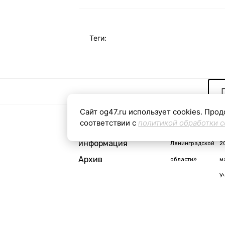
Теги:
Сайт og47.ru использует cookies. Прод
соответствии с
политикой обработки c
Контактная
«Общая газета
С
информация
Ленинградской
2
Архив
области»
м
У
i