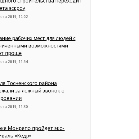
щного строительства переходит
ета эскроу
уста 2019, 12:02
ание рабочих мест для людей с
ниченными возможностями
ет проще
уста 2019, 11:54
ля Тосненского района
ржали за ложный звонок о
ровании
уста 2019, 11:30
рке Монрепо пройдет эко-
иваль «Кедр»