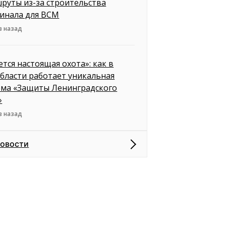
руты из-за строительства
инала для ВСМ
в назад
ется настоящая охота»: как в
бласти работает уникальная
ема «Защиты Ленинградского
»
в назад
новости