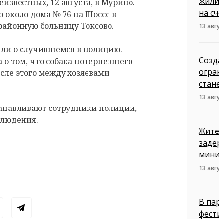
жили
известных, 12 августа, в Мурино.
на сч
 около дома № 76 на Шоссе в
районную больницу Токсово.
13 авг
ли о случившемся в полицию.
Созд
о том, что собака потерпевшего
огра
осле этого между хозяевами
стан
13 авг
анавливают сотрудники полиции,
блюдения.
Жите
заде
мини
13 авг
В па
фест