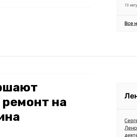
13 авг
Все 
ершают
Ле
 ремонт на
ина
Серг
Лено
деят