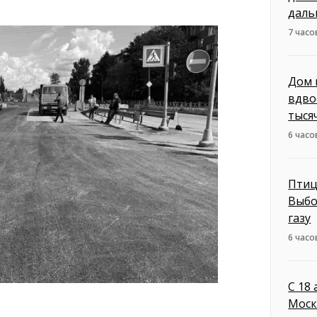
даль
7 часо
Дом 
вдво
тыся
6 часо
Птиц
Выбо
газу
6 часо
С 18
Моск