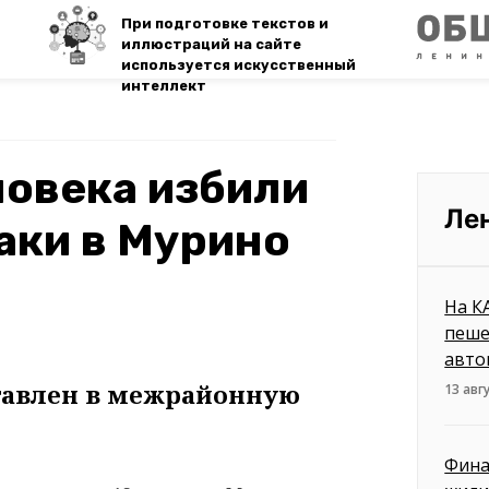
При подготовке текстов и
иллюстраций на сайте
используется искусственный
интеллект
ловека избили
Ле
баки в Мурино
На К
пеше
авто
тавлен в межрайонную
13 авг
Фина