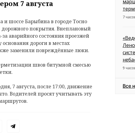
марш
ером 7 августа
терм
7 часо
 и шоссе Барыбина в городе Тосно
е дорожного покрытия. Внеплановый
з-за аварийного состояния проезжей
«Вед
 основания дороги в местах
Лено
акже заменили повреждённые люки.
сист
неба
герметизации швов битумной смесью
9 часо
етки.
Все 
дня, 7 августа, после 17:00, движение
ыто. Водителей просят учитывать эту
маршрутов.