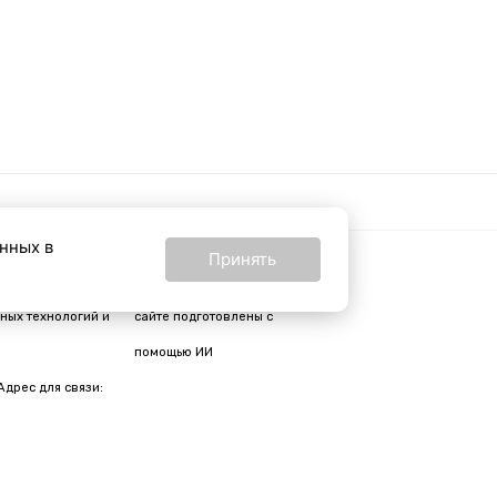
анных в
Принять
16+
24 от 24 февраля
Все материалы на
ных технологий и
сайте подготовлены с
помощью ИИ
Адрес для связи: