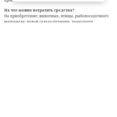
проекта.
На что можно потратить средства?
На приобретение: животных, птицы, рыбопосадочного
материала; новой сельхозтехники, транспорта,
оборудования для переработки продукции; семян и
посадочного материала.
Подробные условия и перечень документов
опубликованы на официальном портале комитета по
АПК. Там же можно подать заявку на участие.
Теги: