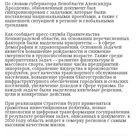
По словам губернатора Ленобласти Александра
Дрозденко, обновленный документ был
синхронизирован с задачами, которые были
поставлены национальными проектами, а также с
нынешней ситуацией в регионе и глобальными
трендами.
Как сообщает пресс-служба Правительства
Ленинградской области, на основании перечисленных
факторов были выделены приоритеты — в сфере
демографии и здравоохранения. Основной задачей
является повышение рождаемости и снижение
смертности в трудоспособном возрасте. Также среди
приоритетных задач — развитие
физкультуры и
массового спорта, увеличение числа предприятий-
экпортеров, сохранение лидерства в производстве
продуктов, рост качества транспортного обслуживания
населения, повышение уровня благоустройства и
инфраструктурного обеспечения городских и сельских
поселений, увеличение доходов в сфере туризма. По
каждой задаче были выделены ключевые решения,
цели и конкретные действия.
При реализации Стратегии будут применяться
грамотная инвестиционная политика, новые
технологии и цифровая трансформация госуправления.
В результате решения задач, описанных в документе, к
2030 году область войдет в семерку регионов с самым
высоким качеством жизни.