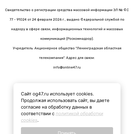
Свидетельство о регистрации средства массовой информации ЭЛ № ФС
77 - 91024 от 24 февраля 2026 г., выдано Федеральной службой по
надзору в сфере связи, информационных технологий и массовых
коммуникаций (Роскомнадзор).
Учредитель: Акционерное общество "Ленинградская областная
телекомпания". Адрес для связи:
info@online47.ru
Сайт og47.ru использует cookies.
Все материалы на сайте подготовлены с помощью ИИ
Продолжая использовать сайт, вы даете
согласие на обработку данных в
соответствии с
политикой обработки
16+
cookies
.
Принять