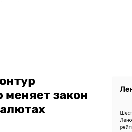
онтур
Ле
о меняет закон
валютах
Шест
Лено
рейт