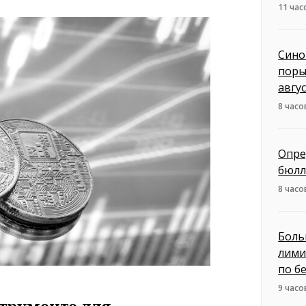
11 час
Сино
поры
авгу
8 часо
Опре
бюлл
8 часо
Боль
лими
по б
9 часо
струменте для