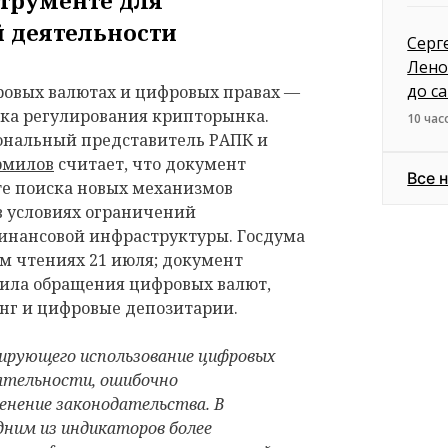
 деятельности
Серг
Лено
до с
ровых валютах и цифровых правах —
вка регулирования крипторынка.
10 час
ональный представитель РАПК и
рмилов
считает, что документ
Все 
те поиска новых механизмов
 условиях ограничений
нансовой инфраструктуры. Госдума
ем чтениях 21 июля; документ
ила обращения цифровых валют,
нг и цифровые депозитарии.
лирующего использование цифровых
ятельности, ошибочно
енение законодательства. В
дним из индикаторов более