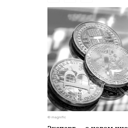
© magnific
Эксперт — о новом ин