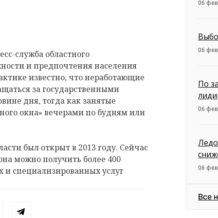
06 фев
Выбо
06 фев
есс-служба областного
жности и предпочтения населения
практике известно, что неработающие
По з
ащаться за государственными
лиди
овине дня, тогда как занятые
06 фев
ного окна» вечерами по будням или
Ледо
сти был открыт в 2013 году. Сейчас
сниж
иона можно получить более 400
06 фев
х и специализированных услуг
Все 