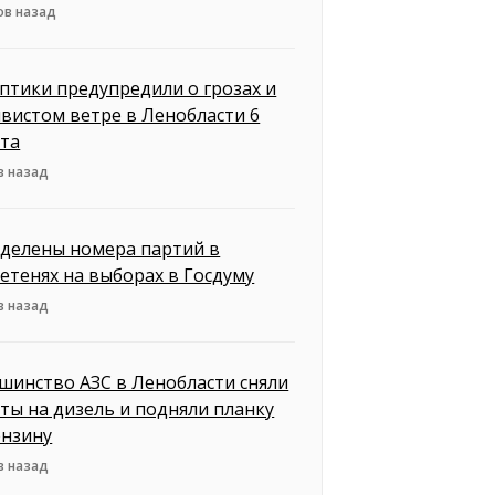
ов назад
птики предупредили о грозах и
вистом ветре в Ленобласти 6
ста
в назад
делены номера партий в
етенях на выборах в Госдуму
в назад
шинство АЗС в Ленобласти сняли
ты на дизель и подняли планку
ензину
в назад