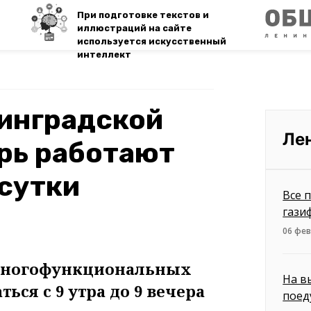
При подготовке текстов и
иллюстраций на сайте
используется искусственный
интеллект
инградской
Ле
рь работают
 сутки
Все 
гази
06 фев
Многофункциональных
На в
ься с 9 утра до 9 вечера
поед