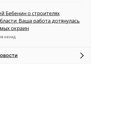
ей Бебенин о строителях
бласти: Ваша работа дотянулась
амых окраин
ов назад
новости