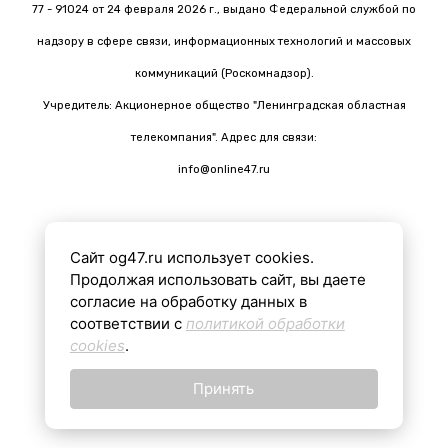
77 - 91024 от 24 февраля 2026 г., выдано Федеральной службой по
надзору в сфере связи, информационных технологий и массовых
коммуникаций (Роскомнадзор).
Учредитель: Акционерное общество "Ленинградская областная
телекомпания". Адрес для связи:
info@online47.ru
Сайт og47.ru использует cookies.
Все материалы на сайте подготовлены с помощью ИИ
Продолжая использовать сайт, вы даете
согласие на обработку данных в
соответствии с
политикой обработки
16+
cookies
.
Принять