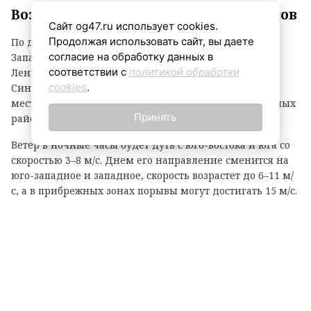
Воздух прогреется до +23…+28 градусов
Сайт og47.ru использует cookies.
Продолжая использовать сайт, вы даете
По данным ежедневного прогноза ФГБУ «Северо-
согласие на обработку данных в
Западное УГМС», в четверг, 6 августа, погода в
соответствии с
политикой обработки
Ленинградской области ожидается неоднородной.
cookies
.
Синоптики обещают облачность с прояснениями,
местами кратковременные дожди, а днем в отдельных
Принять
районах не исключены грозы.
Ветер в ночные часы будет дуть с юго-востока и юга со
скоростью 3–8 м/с. Днем его направление сменится на
юго-западное и западное, скорость возрастет до 6–11 м/
с, а в прибрежных зонах порывы могут достигать 15 м/с.
Температурный фон в ночное время составит +12…+17
градусов, днем воздух прогреется до +23…+28 градусов.
Атмосферное давление, как уточняют метеорологи,
ночью будет понижаться, однако днем существенных
изменений не ожидается. Жителям и гостям региона
рекомендуют быть внимательными при непогоде и