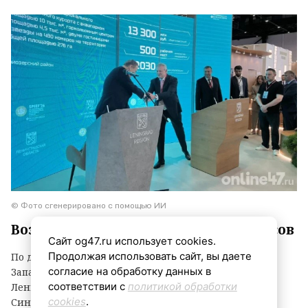
© Фото сгенерировано с помощью ИИ
Воздух прогреется до +23…+28 градусов
Сайт og47.ru использует cookies.
Продолжая использовать сайт, вы даете
По данным ежедневного прогноза ФГБУ «Северо-
согласие на обработку данных в
Западное УГМС», в четверг, 6 августа, погода в
соответствии с
политикой обработки
Ленинградской области ожидается неоднородной.
cookies
.
Синоптики обещают облачность с прояснениями,