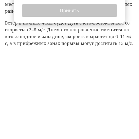
местами кратковременные дожди, а днем в отдельных
Принять
районах не исключены грозы.
Ветер в ночные часы будет дуть с юго-востока и юга со
скоростью 3–8 м/с. Днем его направление сменится на
юго-западное и западное, скорость возрастет до 6–11 м/
с, а в прибрежных зонах порывы могут достигать 15 м/с.
Температурный фон в ночное время составит +12…+17
градусов, днем воздух прогреется до +23…+28 градусов.
Атмосферное давление, как уточняют метеорологи,
ночью будет понижаться, однако днем существенных
изменений не ожидается. Жителям и гостям региона
рекомендуют быть внимательными при непогоде и
учитывать погодные условия при планировании дел.