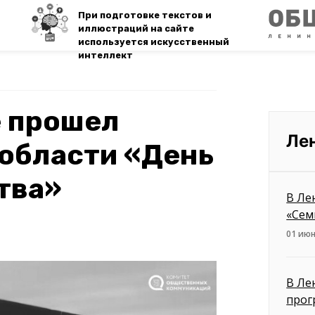
При подготовке текстов и
иллюстраций на сайте
используется искусственный
интеллект
е прошел
Ле
области «День
тва»
В Ле
«Сем
01 июн
В Ле
прог