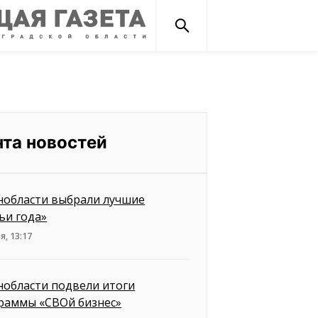
нта новостей
нобласти выбрали лучшие
ьи года»
я, 13:17
нобласти подвели итоги
раммы «СВОй бизнес»