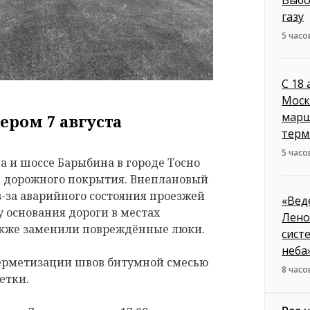
газу
5 часо
С 18
Моск
марш
ером 7 августа
терм
5 часо
 и шоссе Барыбина в городе Тосно
е дорожного покрытия. Внеплановый
з-за аварийного состояния проезжей
«Вед
 основания дороги в местах
Лено
акже заменили повреждённые люки.
сист
неба
герметизации швов битумной смесью
8 часо
етки.