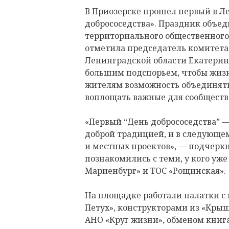
В Приозерске прошел первый в Л
добрососедства». Праздник объе
территориального общественного 
отметила председатель комитет
Ленинградской области Екатерина
большим подспорьем, чтобы жизнь
жителям возможность объединять
воплощать важные для сообществ
«Первый “День добрососедства” — 
доброй традицией, и в следующем
и местных проектов», — подчерк
познакомились с теми, у кого уж
Мариенбург» и ТОС «Рощинская».
На площадке работали палатки с 
Петух», конструкторами из «Кры
АНО «Круг жизни», обменом книга