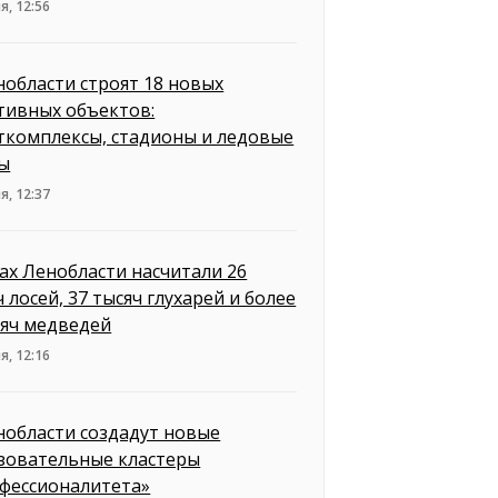
я, 12:56
нобласти строят 18 новых
тивных объектов:
ткомплексы, стадионы и ледовые
ы
я, 12:37
сах Ленобласти насчитали 26
 лосей, 37 тысяч глухарей и более
сяч медведей
я, 12:16
нобласти создадут новые
зовательные кластеры
фессионалитета»