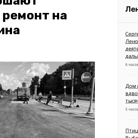
ершают
Ле
 ремонт на
ина
Серг
Лено
деят
даль
6 часо
Дом 
вдво
тыся
5 часо
Птиц
Выбо