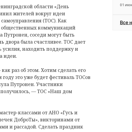
01 июн
енинградской области «День
динил жителей вокруг идеи
самоуправления (ТОС). Как
Все 
а общественных коммуникаций
 Путронен, соседи могут быть
 двора была счастливее. ТОС дает
 усилия, находить поддержку и
а идеи.
как раз об этом. Хотим сделать его
 году это уже будет фестиваль ТОСов
нула Путронен. Участники
е получилось, — ТОС «Наш дом
мастер-классами от АНО «Гусь и
шечек ДоброТы», викторинами от
ми и рассадой. Сделать праздник