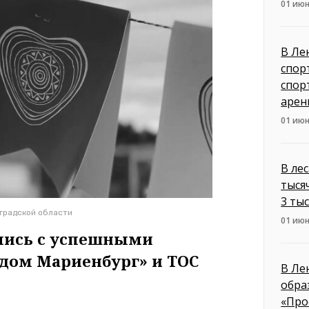
01 июн
В Ле
спор
спор
арен
01 июн
В ле
тысяч
3 ты
градской области
01 июн
лись с успешными
дом Мариенбург» и ТОС
В Ле
обра
«Про