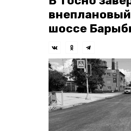
В Тосно зав
внеплановый
шоссе Барыб