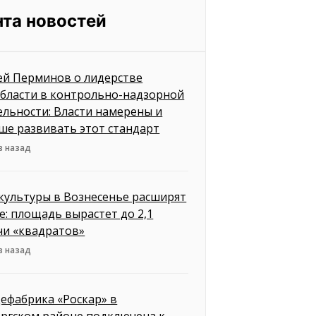
нта новостей
ей Перминов о лидерстве
бласти в контрольно-надзорной
ельности: Власти намерены и
ше развивать этот стандарт
в назад
культуры в Вознесенье расширят
е: площадь вырастет до 2,1
чи «квадратов»
в назад
ефабрика «Роскар» в
ргском районе подключена к