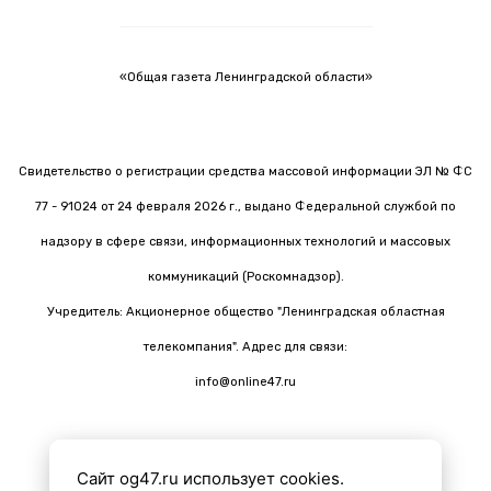
«Общая газета Ленинградской области»
Свидетельство о регистрации средства массовой информации ЭЛ № ФС
77 - 91024 от 24 февраля 2026 г., выдано Федеральной службой по
надзору в сфере связи, информационных технологий и массовых
коммуникаций (Роскомнадзор).
Учредитель: Акционерное общество "Ленинградская областная
телекомпания". Адрес для связи:
info@online47.ru
Сайт og47.ru использует cookies.
Все материалы на сайте подготовлены с помощью ИИ