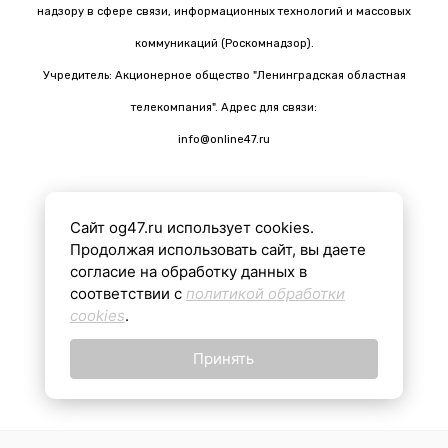
надзору в сфере связи, информационных технологий и массовых
коммуникаций (Роскомнадзор).
Учредитель: Акционерное общество "Ленинградская областная
телекомпания". Адрес для связи:
info@online47.ru
Сайт og47.ru использует cookies.
Все материалы на сайте подготовлены с помощью ИИ
Продолжая использовать сайт, вы даете
согласие на обработку данных в
соответствии с
политикой обработки
16+
cookies
.
Принять