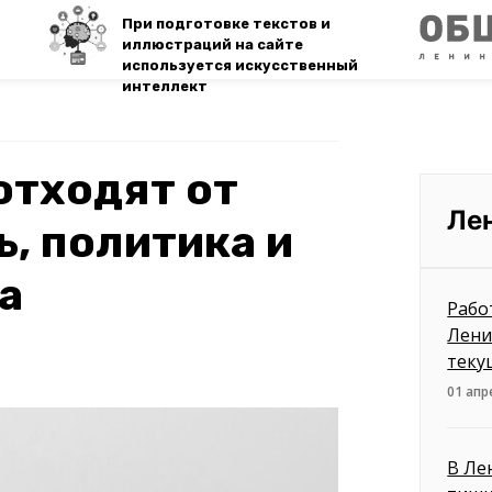
При подготовке текстов и
иллюстраций на сайте
используется искусственный
интеллект
отходят от
Ле
ь, политика и
а
Рабо
Лени
теку
01 апр
В Ле