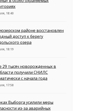
ны» в особо охраняемых
иториях
еля, 18:40
иозерском районе восстановлен
одный доступ к берегу
дольского озера
еля, 18:19
е 29 тысяч новорожденных в
бласти получили СНИЛС
матически с начала года
еля, 17:58
рках Выборга усилили меры
пасности из-за аварийных