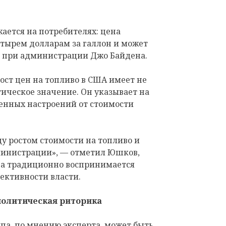
жается на потребителях: цена
етырем долларам за галлон и может
я при администрации Джо Байдена.
рост цен на топливо в США имеет не
тическое значение. Он указывает на
енных настроений от стоимости
у ростом стоимости на топливо и
инистрации», — отметил Юшков,
ва традиционно воспринимается
ективности власти.
политическая риторика
па, по мнению эксперта, может быть