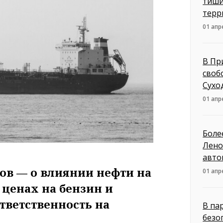
тиши
терр
01 апр
В Пр
своб
Сухо
01 апр
Боле
Лено
авто
в — о влиянии нефти на
01 апр
ценах на бензин и
тветственность на
В па
безо