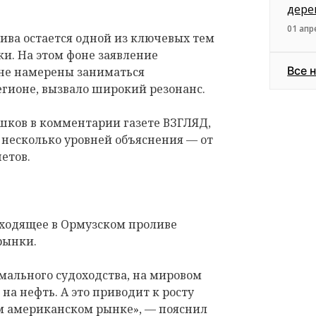
дере
01 апр
ива остается одной из ключевых тем
и. На этом фоне заявление
Все 
 не намерены заниматься
егионе, вызвало широкий резонанс.
шков в комментарии газете ВЗГЛЯД,
 несколько уровней объяснения — от
етов.
сходящее в Ормузском проливе
рынки.
мального судоходства, на мировом
на нефть. А это приводит к росту
м американском рынке», — пояснил