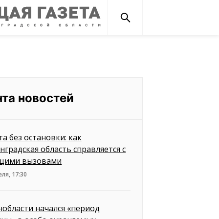
нта новостей
та без остановки: как
нградская область справляется с
щими вызовами
еля, 17:30
нобласти начался «период