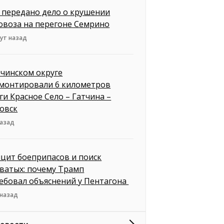
д передано дело о крушении
овоза на перегоне Семрино
ут назад
тчинском округе
монтировали 6 километров
ги Красное Село – Гатчина –
овск
назад
цит боеприпасов и поиск
ватых: почему Трамп
ебовал объяснений у Пентагона
 назад