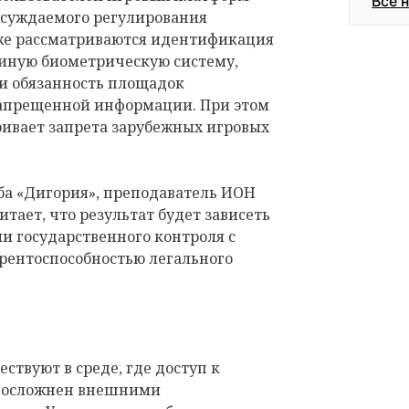
Все 
обсуждаемого регулирования
кже рассматриваются идентификация
диную биометрическую систему,
 и обязанность площадок
запрещенной информации. При этом
ривает запрета зарубежных игровых
ба «Дигория», преподаватель ИОН
ает, что результат будет зависеть
ели государственного контроля с
урентоспособностью легального
ствуют в среде, где доступ к
у осложнен внешними