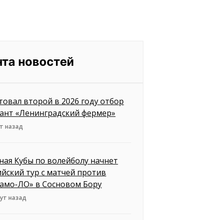
нта новостей
товал второй в 2026 году отбор
рант «Ленинградский фермер»
т назад
ная Кубы по волейболу начнет
ийский тур с матчей против
амо-ЛО» в Сосновом Бору
ут назад