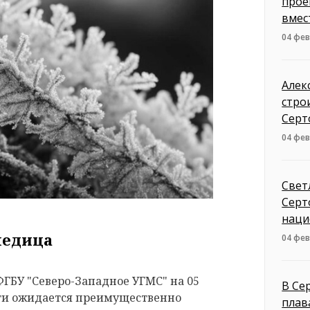
прое
вмес
04 фев
Алек
стро
Серт
04 фев
Свет
Серт
наци
ледица
04 фев
ГБУ "Северо-Западное УГМС" на 05
В Се
ти ожидается преимущественно
плав