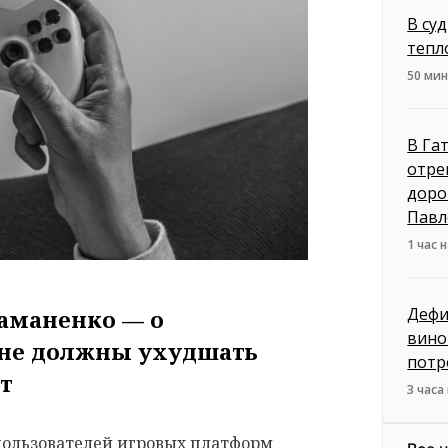
В су
тепл
50 мин
В Га
отре
доро
Павл
1 час 
Дефи
аманенко — о
вино
 не должны ухудшать
потр
ыт
3 часа
пользователей игровых платформ