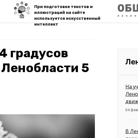
При подготовке текстов и
иллюстраций на сайте
используется искусственный
интеллект
4 градусов
Ле
 Ленобласти 5
На у
Лено
движ
04 фев
В Ле