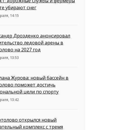
кт: дорожные службы и фермеры
те убирают снег
раля, 14:15
сандр Дрозденко анонсировал
ительство ледовой арены в
олово на 2027 год
раля, 13:53
лана Журова: новый бассейн в
олово поможет достичь
ональной цели по спорту
раля, 13:42
ртолово открылся новый
ательный комплекс с тремя