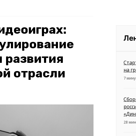
видеоиграх:
Ле
гулирование
 развития
Стар
ой отрасли
на г
7 мину
Сбор
росс
«Дин
28 мин