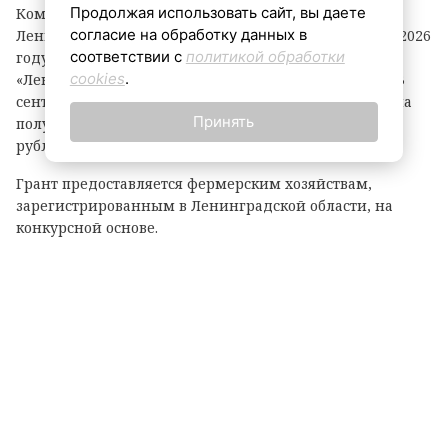
Продолжая использовать сайт, вы даете
Комитет по агропромышленному комплексу
согласие на обработку данных в
Ленинградской области объявил о начале второго в 2026
соответствии с
политикой обработки
году конкурсного отбора на предоставление грантов
cookies
.
«Ленинградский фермер». Заявки принимаются до 3
сентября. По итогам прошлого года фермеры региона
Принять
получили 21 грант на общую сумму 118,1 миллиона
рублей.
Грант предоставляется фермерским хозяйствам,
зарегистрированным в Ленинградской области, на
конкурсной основе.
Размер гранта зависит от направления деятельности:
— до 8 млн рублей — на разведение крупного рогатого
скота, выращивание картофеля или овощей;
— до 6 млн рублей — на все остальные виды
сельскохозяйственной деятельности.
Важно: грант покрывает до 90% затрат на реализацию
проекта.