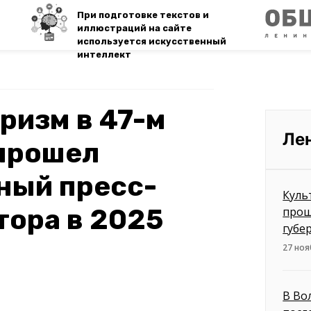
При подготовке текстов и
иллюстраций на сайте
используется искусственный
интеллект
уризм в 47-м
Ле
 прошел
ный пресс-
Куль
тора в 2025
прош
губе
27 ноя
В Во