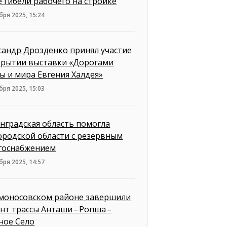
е гибели рабочего на стройке
бря 2025, 15:24
сандр Дрозденко принял участие
крытии выставки «Дорогами
ы и мира Евгения Халдея»
бря 2025, 15:03
нградская область помогла
ородской области с резервным
госнабжением
бря 2025, 14:57
моносовском районе завершили
нт трассы Анташи – Ропша –
ное Село