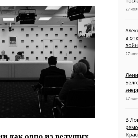
посл
27 ноя
Алек
в от
войн
27 ноя
Лени
Белг
энер
27 ноя
В Ло
ремо
Крас
ии как одно из ведущих