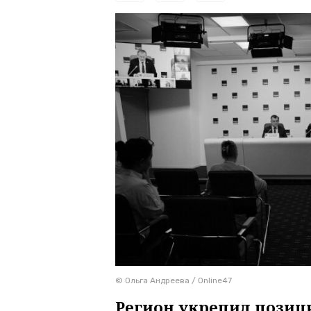
© Ольга Андреева / Online47
Регион укрепил позиц