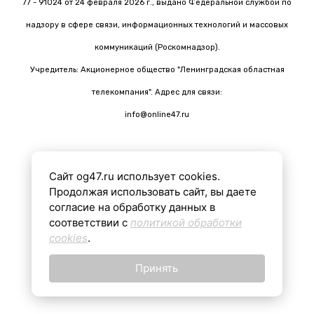
77 - 91024 от 24 февраля 2026 г., выдано Федеральной службой по
надзору в сфере связи, информационных технологий и массовых
коммуникаций (Роскомнадзор).
Учредитель: Акционерное общество "Ленинградская областная
телекомпания". Адрес для связи:
info@online47.ru
Сайт og47.ru использует cookies.
Все материалы на сайте подготовлены с помощью ИИ
Продолжая использовать сайт, вы даете
согласие на обработку данных в
соответствии с
политикой обработки
16+
cookies
.
Принять