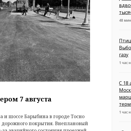
вдво
тыся
48 мин
Птиц
Выбо
газу
1 час 
С 18
Моск
марш
ером 7 августа
терм
1 час 
 и шоссе Барыбина в городе Тосно
е дорожного покрытия. Внеплановый
з-за аварийного состояния проезжей