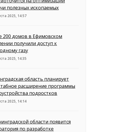
едоточится на оптимизации
чи полезных ископаемых
уста 2025, 14:57
е 200 домов в Ефимовском
лении получили доступ к
одному газу
уста 2025, 14:35
нградская область планирует
табное расширение программы
оустройства подростков
уста 2025, 14:14
нинградской области появится
ратория по разработке