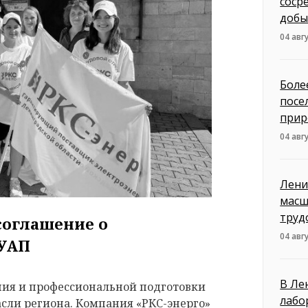
соср
добы
04 авг
Боле
посе
прир
04 авг
Лени
масш
труд
соглашение о
04 авг
ГУАП
В Ле
ния и профессиональной подготовки
лабо
сли региона. Компания «РКС-энерго»