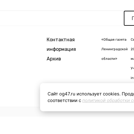
Контактная
«Общая газета
С
информация
Ленинградской
2
Архив
области»
м
У
i
Сайт og47.ru использует cookies. Прод
соответствии с
политикой обработки c