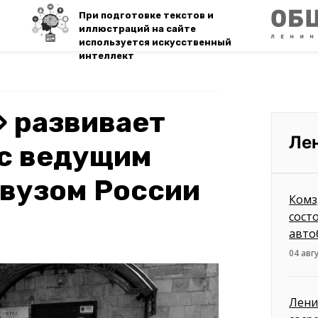
При подготовке текстов и
иллюстраций на сайте
используется искусственный
интеллект
 развивает
Ле
 с ведущим
вузом России
Комз
сост
авто
04 авг
Лени