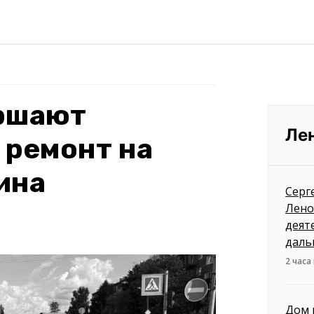
ершают
Ле
 ремонт на
ина
Серг
Лено
деят
даль
2 часа
Дом 