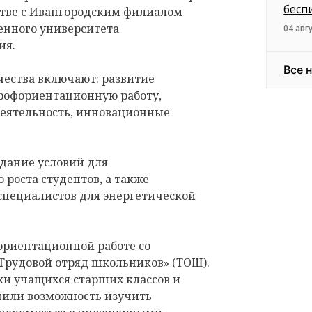
бесп
стве с Ивангородским филиалом
енного университета
04 авг
ия.
Все 
ества включают: развитие
профориентационную работу,
еятельность, инновационные
здание условий для
 роста студентов, а также
пециалистов для энергетической
ориентационной работе со
Трудовой отряд школьников» (ТОШ).
тки учащихся старших классов и
чили возможность изучить