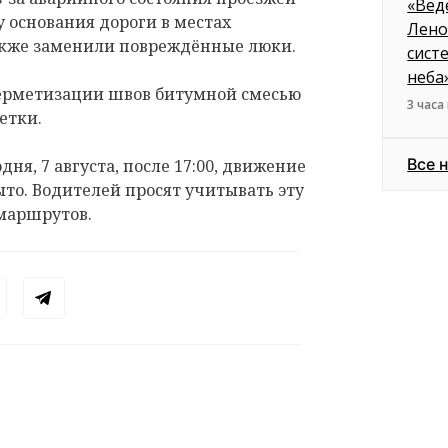
«Вед
 основания дороги в местах
Лено
акже заменили повреждённые люки.
сист
неба
герметизации швов битумной смесью
3 часа
етки.
Все 
дня, 7 августа, после 17:00, движение
ыто. Водителей просят учитывать эту
маршрутов.