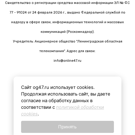
Свидетельство о регистрации средства массовой информации ЭЛ № ФС
77 - 91024 от 24 февраля 2026 г., выдано Федеральной службой по
надзору в сфере связи, информационных технологий и массовых
коммуникаций (Роскомнадзор).
Учредитель: Акционерное общество "Ленинградская областная
телекомпания". Адрес для связи:
info@online47.ru
Сайт og47.ru использует cookies.
Все материалы на сайте подготовлены с помощью ИИ
Продолжая использовать сайт, вы даете
согласие на обработку данных в
соответствии с
политикой обработки
16+
cookies
.
Принять