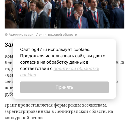
© Администрация Ленинградской области
Заявки принимаются до 3 сентября
Сайт og47.ru использует cookies.
Продолжая использовать сайт, вы даете
Комитет по агропромышленному комплексу
согласие на обработку данных в
Ленинградской области объявил о начале второго в 2026
соответствии с
политикой обработки
году конкурсного отбора на предоставление грантов
cookies
.
«Ленинградский фермер». Заявки принимаются до 3
сентября. По итогам прошлого года фермеры региона
Принять
получили 21 грант на общую сумму 118,1 миллиона
рублей.
Грант предоставляется фермерским хозяйствам,
зарегистрированным в Ленинградской области, на
конкурсной основе.
Размер гранта зависит от направления деятельности: