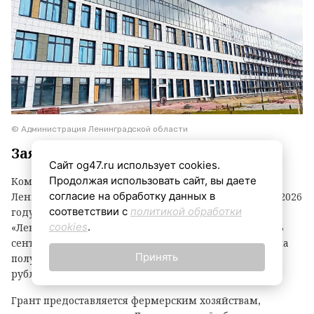
© Администрация Ленинградской области
Заявки принимаются до 3 сентября
Сайт og47.ru использует cookies.
Продолжая использовать сайт, вы даете
Комитет по агропромышленному комплексу
согласие на обработку данных в
Ленинградской области объявил о начале второго в 2026
соответствии с
политикой обработки
году конкурсного отбора на предоставление грантов
cookies
.
«Ленинградский фермер». Заявки принимаются до 3
сентября. По итогам прошлого года фермеры региона
Принять
получили 21 грант на общую сумму 118,1 миллиона
рублей.
Грант предоставляется фермерским хозяйствам,