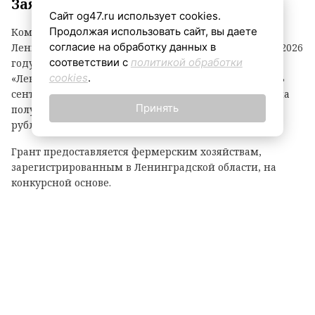
Заявки принимаются до 3 сентября
Сайт og47.ru использует cookies.
Продолжая использовать сайт, вы даете
Комитет по агропромышленному комплексу
согласие на обработку данных в
Ленинградской области объявил о начале второго в 2026
соответствии с
политикой обработки
году конкурсного отбора на предоставление грантов
cookies
.
«Ленинградский фермер». Заявки принимаются до 3
сентября. По итогам прошлого года фермеры региона
Принять
получили 21 грант на общую сумму 118,1 миллиона
рублей.
Грант предоставляется фермерским хозяйствам,
зарегистрированным в Ленинградской области, на
конкурсной основе.
Размер гранта зависит от направления деятельности:
— до 8 млн рублей — на разведение крупного рогатого
скота, выращивание картофеля или овощей;
— до 6 млн рублей — на все остальные виды
сельскохозяйственной деятельности.
Важно: грант покрывает до 90% затрат на реализацию
проекта.