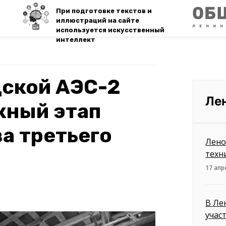
При подготовке текстов и
иллюстраций на сайте
используется искусственный
интеллект
дской АЭС-2
Ле
жный этап
а третьего
Лено
техн
17 апр
В Ле
учас