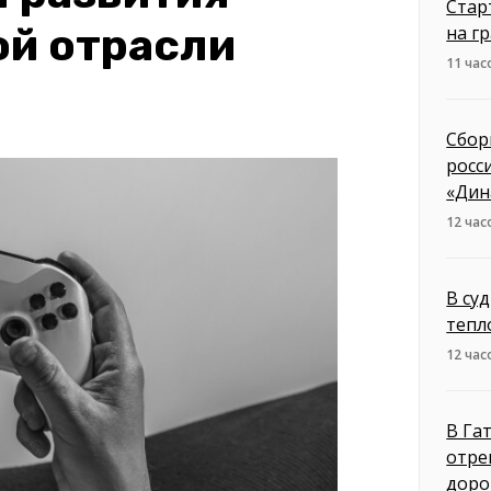
Стар
ой отрасли
на г
11 час
Сбор
росс
«Дин
12 час
В су
тепл
12 час
В Га
отре
доро