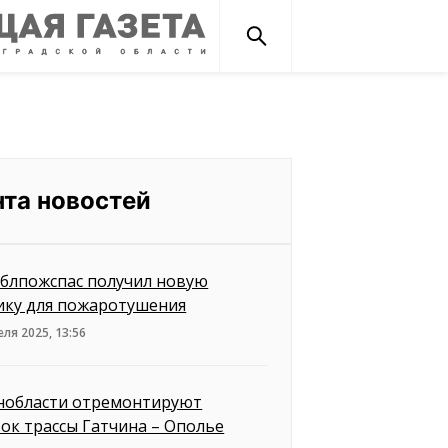
нта новостей
блпожспас получил новую
ику для пожаротушения
еля 2025, 13:56
нобласти отремонтируют
ток трассы Гатчина – Ополье