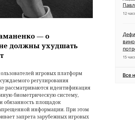
Павл
12 час
Дефи
аманенко — о
вино
 не должны ухудшать
потр
ыт
15 час
пользователей игровых платформ
Все 
обсуждаемого регулирования
кже рассматриваются идентификация
диную биометрическую систему,
 и обязанность площадок
запрещенной информации. При этом
ривает запрета зарубежных игровых