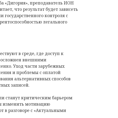
ба «Дигория», преподаватель ИОН
ает, что результат будет зависеть
ели государственного контроля с
урентоспособностью легального
ствуют в среде, где доступ к
у осложнен внешними
енко. Уход части зарубежных
ения и проблемы с оплатой
вания альтернативных способов
тных записей.
 ли станут критическим барьером
ны изменить мотивацию
рт в разговоре с «Актуальными