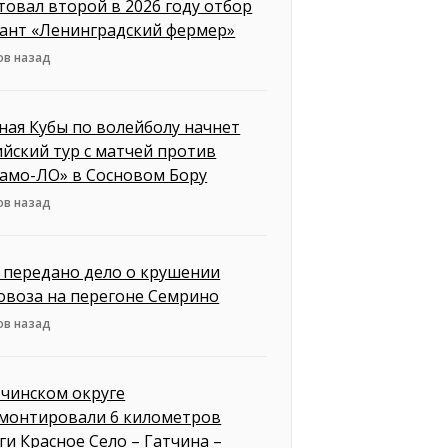
товал второй в 2026 году отбор
рант «Ленинградский фермер»
ов назад
ная Кубы по волейболу начнет
ийский тур с матчей против
амо-ЛО» в Сосновом Бору
ов назад
д передано дело о крушении
овоза на перегоне Семрино
ов назад
тчинском округе
монтировали 6 километров
ги Красное Село – Гатчина –