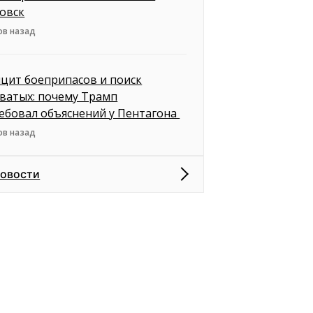
овск
ов назад
цит боеприпасов и поиск
ватых: почему Трамп
ебовал объяснений у Пентагона
ов назад
новости