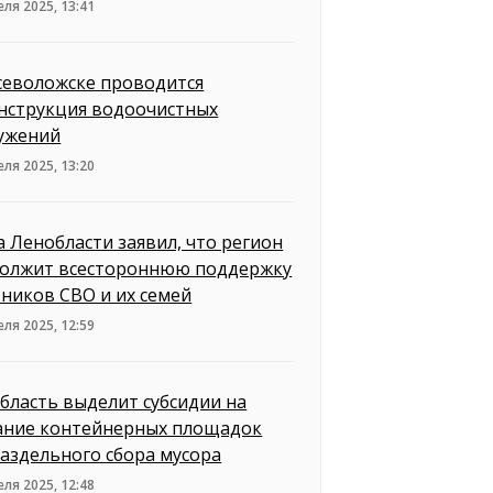
еля 2025, 13:41
севоложске проводится
нструкция водоочистных
ужений
еля 2025, 13:20
а Ленобласти заявил, что регион
олжит всестороннюю поддержку
тников СВО и их семей
еля 2025, 12:59
бласть выделит субсидии на
ание контейнерных площадок
раздельного сбора мусора
еля 2025, 12:48