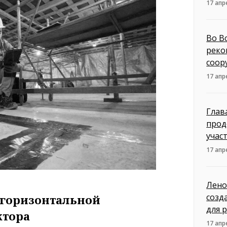
17 апр
Во В
реко
соор
17 апр
Глав
прод
учас
17 апр
Лено
созд
 горизонтальной
для 
ктора
17 апр