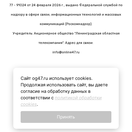
77 - 91024 от 24 февраля 2026 г., выдано Федеральной службой по
надзору в сфере связи, информационных технологий и массовых
коммуникаций (Роскомнадзор).
Учредитель: Акционерное общество "Ленинградская областная
телекомпания". Адрес для связи:
info@online47.ru
Сайт og47.ru использует cookies.
Все материалы на сайте подготовлены с помощью ИИ
Продолжая использовать сайт, вы даете
согласие на обработку данных в
соответствии с
политикой обработки
16+
cookies
.
Принять