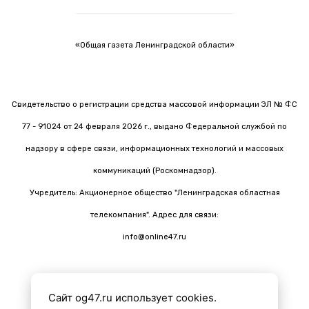
«Общая газета Ленинградской области»
Свидетельство о регистрации средства массовой информации ЭЛ № ФС
77 - 91024 от 24 февраля 2026 г., выдано Федеральной службой по
надзору в сфере связи, информационных технологий и массовых
коммуникаций (Роскомнадзор).
Учредитель: Акционерное общество "Ленинградская областная
телекомпания". Адрес для связи:
info@online47.ru
Сайт og47.ru использует cookies.
Все материалы на сайте подготовлены с помощью ИИ