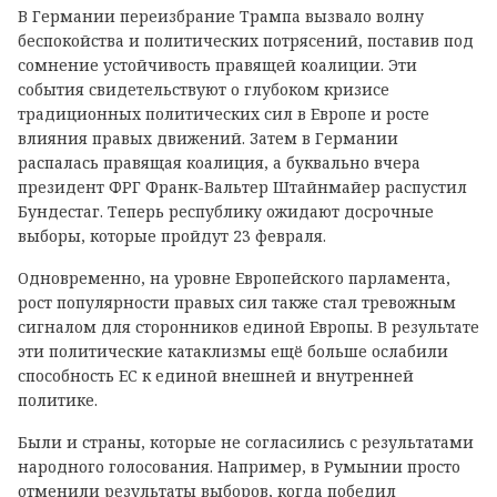
В Германии переизбрание Трампа вызвало волну
беспокойства и политических потрясений, поставив под
сомнение устойчивость правящей коалиции. Эти
события свидетельствуют о глубоком кризисе
традиционных политических сил в Европе и росте
влияния правых движений. Затем в Германии
распалась правящая коалиция, а буквально вчера
президент ФРГ Франк-Вальтер Штайнмайер распустил
Бундестаг. Теперь республику ожидают досрочные
выборы, которые пройдут 23 февраля.
Одновременно, на уровне Европейского парламента,
рост популярности правых сил также стал тревожным
сигналом для сторонников единой Европы. В результате
эти политические катаклизмы ещё больше ослабили
способность ЕС к единой внешней и внутренней
политике.
Были и страны, которые не согласились с результатами
народного голосования. Например, в Румынии просто
отменили результаты выборов, когда победил