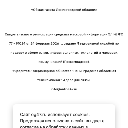
«Общая газета Ленинградской области»
Свидетельство о регистрации средства массовой информации ЭЛ № ФС
77 - 91024 от 24 февраля 2026 г., выдано Федеральной службой по
надзору в сфере связи, информационных технологий и массовых
коммуникаций (Роскомнадзор).
Учредитель: Акционерное общество "Ленинградская областная
телекомпания". Адрес для связи:
info@online47.ru
Сайт og47.ru использует cookies.
Все материалы на сайте подготовлены с помощью ИИ
Продолжая использовать сайт, вы даете
согласие на обработку данных в