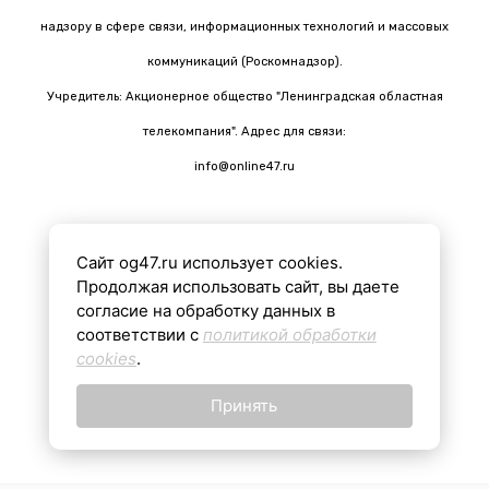
надзору в сфере связи, информационных технологий и массовых
коммуникаций (Роскомнадзор).
Учредитель: Акционерное общество "Ленинградская областная
телекомпания". Адрес для связи:
info@online47.ru
Сайт og47.ru использует cookies.
Все материалы на сайте подготовлены с помощью ИИ
Продолжая использовать сайт, вы даете
согласие на обработку данных в
соответствии с
политикой обработки
16+
cookies
.
Принять