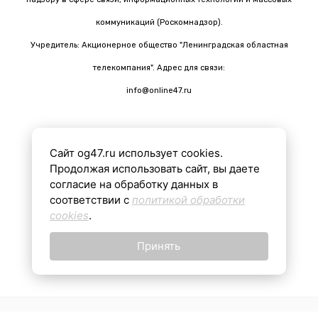
коммуникаций (Роскомнадзор).
Учредитель: Акционерное общество "Ленинградская областная
телекомпания". Адрес для связи:
info@online47.ru
Сайт og47.ru использует cookies.
Все материалы на сайте подготовлены с помощью ИИ
Продолжая использовать сайт, вы даете
согласие на обработку данных в
соответствии с
политикой обработки
16+
cookies
.
Принять