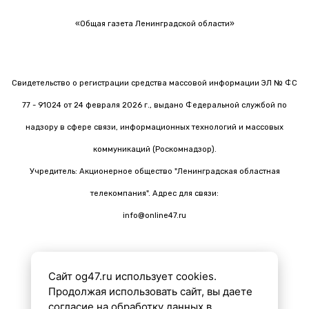
«Общая газета Ленинградской области»
Свидетельство о регистрации средства массовой информации ЭЛ № ФС
77 - 91024 от 24 февраля 2026 г., выдано Федеральной службой по
надзору в сфере связи, информационных технологий и массовых
коммуникаций (Роскомнадзор).
Учредитель: Акционерное общество "Ленинградская областная
телекомпания". Адрес для связи:
info@online47.ru
Сайт og47.ru использует cookies.
Все материалы на сайте подготовлены с помощью ИИ
Продолжая использовать сайт, вы даете
согласие на обработку данных в