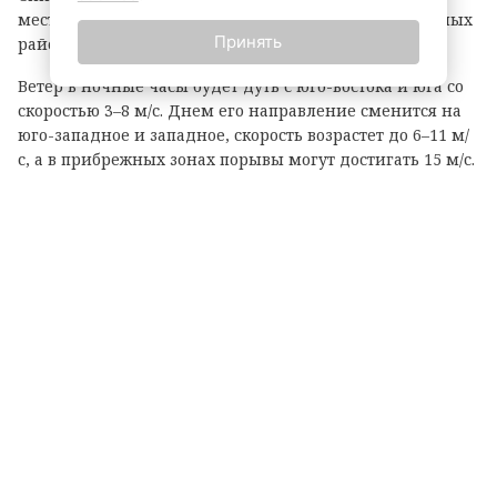
местами кратковременные дожди, а днем в отдельных
Принять
районах не исключены грозы.
Ветер в ночные часы будет дуть с юго-востока и юга со
скоростью 3–8 м/с. Днем его направление сменится на
юго-западное и западное, скорость возрастет до 6–11 м/
с, а в прибрежных зонах порывы могут достигать 15 м/с.
Температурный фон в ночное время составит +12…+17
градусов, днем воздух прогреется до +23…+28 градусов.
Атмосферное давление, как уточняют метеорологи,
ночью будет понижаться, однако днем существенных
изменений не ожидается. Жителям и гостям региона
рекомендуют быть внимательными при непогоде и
учитывать погодные условия при планировании дел.