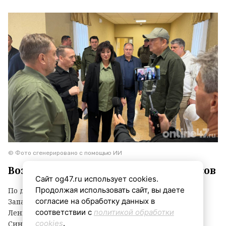
© Фото сгенерировано с помощью ИИ
Воздух прогреется до +23…+28 градусов
Сайт og47.ru использует cookies.
Продолжая использовать сайт, вы даете
По данным ежедневного прогноза ФГБУ «Северо-
согласие на обработку данных в
Западное УГМС», в четверг, 6 августа, погода в
соответствии с
политикой обработки
Ленинградской области ожидается неоднородной.
cookies
.
Синоптики обещают облачность с прояснениями,