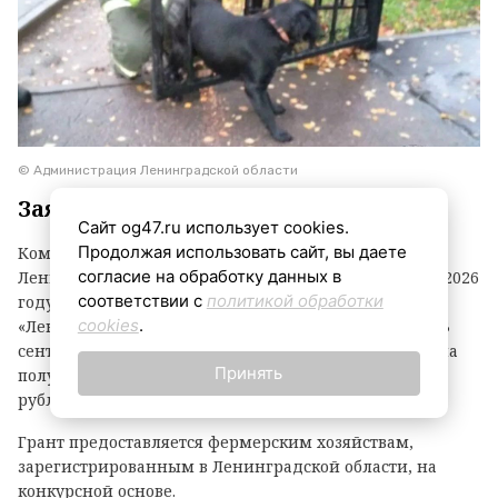
© Администрация Ленинградской области
Заявки принимаются до 3 сентября
Сайт og47.ru использует cookies.
Продолжая использовать сайт, вы даете
Комитет по агропромышленному комплексу
согласие на обработку данных в
Ленинградской области объявил о начале второго в 2026
соответствии с
политикой обработки
году конкурсного отбора на предоставление грантов
cookies
.
«Ленинградский фермер». Заявки принимаются до 3
сентября. По итогам прошлого года фермеры региона
Принять
получили 21 грант на общую сумму 118,1 миллиона
рублей.
Грант предоставляется фермерским хозяйствам,
зарегистрированным в Ленинградской области, на
конкурсной основе.