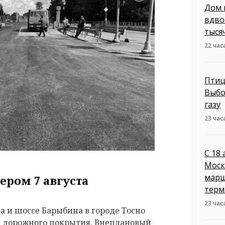
Дом 
вдво
тыся
22 час
Птиц
Выбо
газу
23 час
С 18
Моск
марш
ером 7 августа
терм
23 час
 и шоссе Барыбина в городе Тосно
е дорожного покрытия. Внеплановый