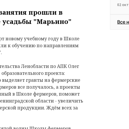
02 окт
занятия прошли в
 усадьбы "Марьино"
Все 
рт новому учебному году в Школе
или к обучению по направлениям
.
тельства Ленобласти по АПК Олег
образовательного проекта:
о выделяет гранты на фермерские
рмеров все получалось, а проекты
нный в Школе фермеров, поможет
Ленинградской области - увеличить
ерской продукции. Ждём всех за
есятой волны Школы фермеров