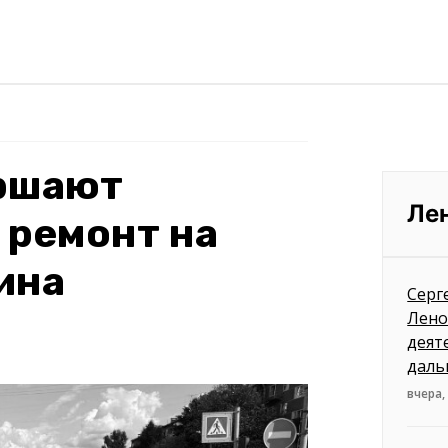
ершают
Ле
 ремонт на
ина
Серг
Лено
деят
даль
вчера,