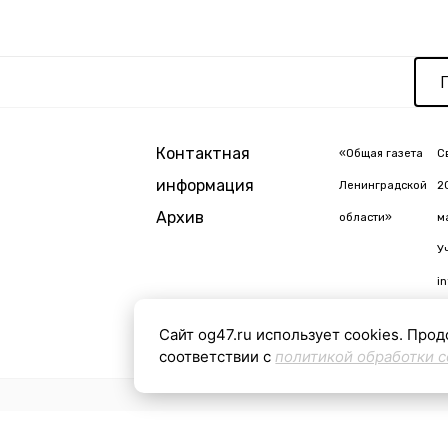
Контактная
«Общая газета
С
информация
Ленинградской
2
Архив
области»
м
У
i
Сайт og47.ru использует cookies. Прод
соответствии с
политикой обработки c