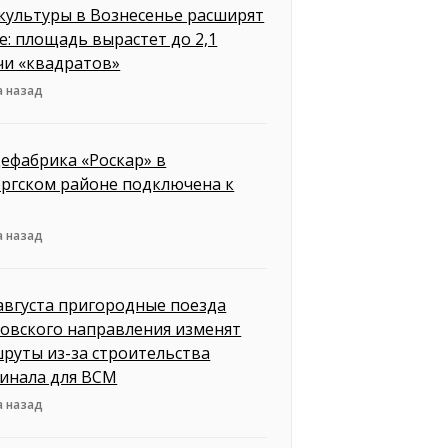
культуры в Вознесенье расширят
е: площадь вырастет до 2,1
чи «квадратов»
а назад
ефабрика «Роскар» в
ргском районе подключена к
а назад
 августа пригородные поезда
овского направления изменят
руты из-за строительства
инала для ВСМ
а назад