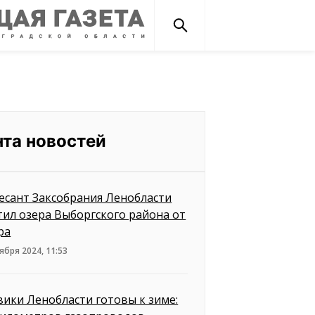
нта новостей
есант Заксобрания Ленобласти
тил озера Выборгского района от
ра
ября 2024, 11:53
вики Ленобласти готовы к зиме: