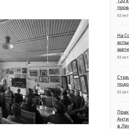
120 
пров
02 окт
На С
вспы
магн
02 окт
Стре
подо
02 окт
Прак
Анти
в Ле