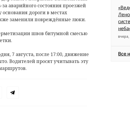
з-за аварийного состояния проезжей
«Вед
 основания дороги в местах
Лено
акже заменили повреждённые люки.
сист
неба
герметизации швов битумной смесью
вчера,
етки.
Все 
дня, 7 августа, после 17:00, движение
ыто. Водителей просят учитывать эту
маршрутов.