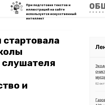
При подготовке текстов и
иллюстраций на сайте
используется искусственный
интеллект
 стартовала
Ле
Школы
3 слушателя
Экод
очис
мусо
ство и
02 окт
Газо