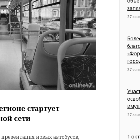
объе
запл
27 сен
Боле
благ
«Фор
горо
27 сен
Учас
осво
имущ
регионе стартует
27 сен
ной сети
1 ок
презентация новых автобусов,