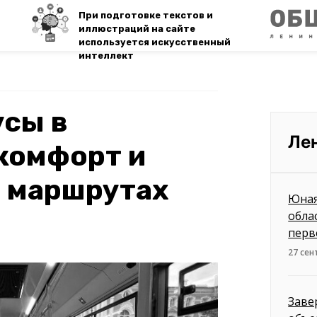
При подготовке текстов и
иллюстраций на сайте
используется искусственный
интеллект
усы в
Ле
комфорт и
а маршрутах
Юная
обла
перв
27 сен
Заве