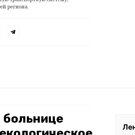
ей региона.
 больнице
Ле
некологическое