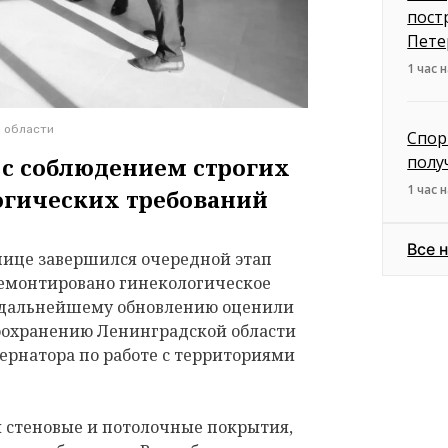
пост
Пете
1 час 
й области
Спор
полу
 с соблюдением строгих
1 час 
огических требований
Все 
ице завершился очередной этап
емонтировано гинекологическое
о дальнейшему обновлению оценили
оохранению Ленинградской области
ернатора по работе с территориями
 стеновые и потолочные покрытия,