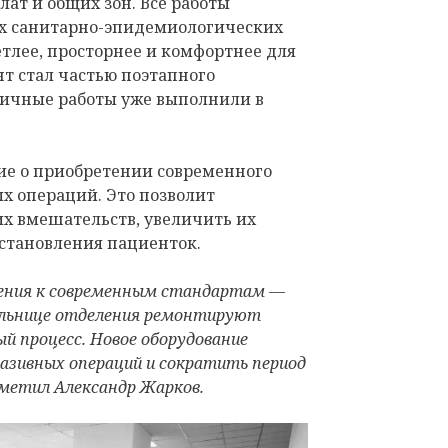
лат и общих зон. Все работы
их санитарно-эпидемиологических
тлее, просторнее и комфортнее для
т стал частью поэтапного
гичные работы уже выполнили в
ие о приобретении современного
х операций. Это позволит
х вмешательств, увеличить их
сстановления пациенток.
нения к современным стандартам —
больнице отделения ремонтируют
ый процесс. Новое оборудование
азивных операций и сократить период
метил Александр Жарков.