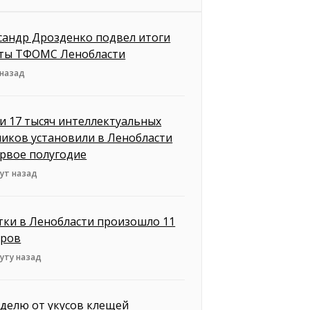
сандр Дрозденко подвел итоги
ты ТФОМС Ленобласти
 назад
и 17 тысяч интеллектуальных
чиков установили в Ленобласти
ервое полугодие
ут назад
утки в Ленобласти произошло 11
ров
уту назад
еделю от укусов клещей