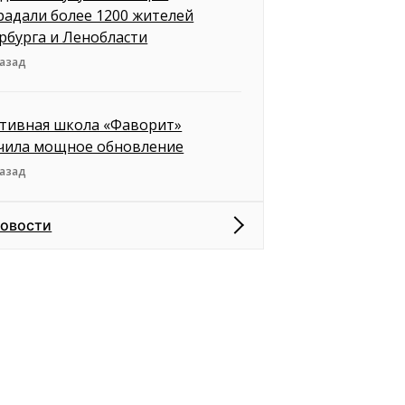
радали более 1200 жителей
рбурга и Ленобласти
назад
тивная школа «Фаворит»
чила мощное обновление
назад
новости