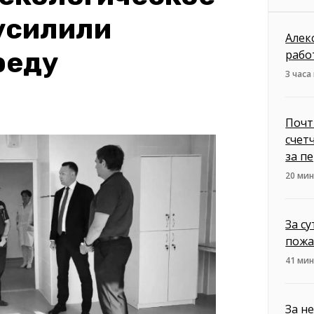
усилили
Алек
реду
рабо
3 часа
Почт
счет
за п
20 мин
За с
пожа
41 мин
За н