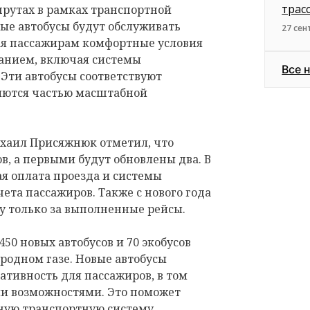
трас
шрутах в рамках транспортной
вые автобусы будут обслуживать
27 сен
ая пассажирам комфортные условия
анием, включая системы
Все 
Эти автобусы соответствуют
яются частью масштабной
ихаил Присяжнюк отметил, что
в, а первыми будут обновлены два. В
я оплата проезда и системы
ета пассажиров. Также с нового года
у только за выполненные рейсы.
50 новых автобусов и 70 экобусов
иродном газе. Новые автобусы
ативность для пассажиров, в том
и возможностями. Это поможет
ную транспортную систему,