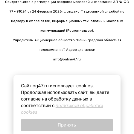
Свидетельство о регистрации средства массовой информации ЭЛ № ФС
77 - 91024 от 24 февраля 2026 г., выдано Федеральной службой по
надзору в сфере связи, информационных технологий и массовых
коммуникаций (Роскомнадзор).
Учредитель: Акционерное общество "Ленинградская областная
телекомпания". Адрес для связи:
info@online47.ru
Сайт og47.ru использует cookies.
Все материалы на сайте подготовлены с помощью ИИ
Продолжая использовать сайт, вы даете
согласие на обработку данных в
соответствии с
политикой обработки
16+
cookies
.
Принять