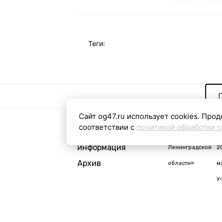
Теги:
Сайт og47.ru использует cookies. Прод
соответствии с
политикой обработки c
Контактная
«Общая газета
С
информация
Ленинградской
2
Архив
области»
м
У
i