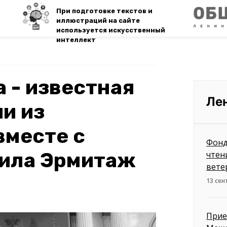
При подготовке текстов и
иллюстраций на сайте
используется искусственный
интеллект
 - известная
Ле
и из
вместе с
Фонд
тила Эрмитаж
чтен
вете
13 сен
Прие