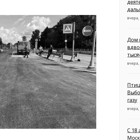
деят
даль
вчера,
Дом 
вдво
тыся
вчера,
Птиц
Выбо
газу
вчера,
С 18
Моск