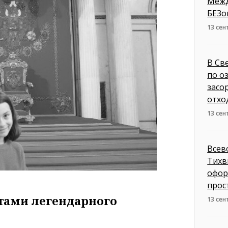
Межд
БЕЗо
13 сен
В Св
по о
засо
отхо
13 сен
Всев
Тихв
офор
прос
тами легендарного
13 сен