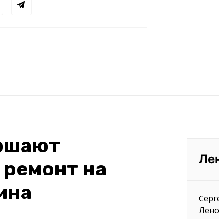
ершают
Ле
 ремонт на
ина
Серг
Лено