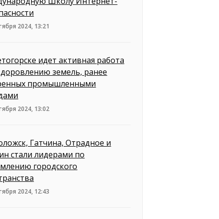
ународную Школу Интернет-
пасности
тября 2024, 13:21
етогорске идет активная работа
здоровлению земель, ранее
ренных промышленными
дами
тября 2024, 13:02
оложск, Гатчина, Отрадное и
ин стали лидерами по
млению городского
транства
тября 2024, 12:43