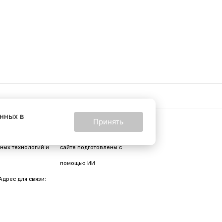
анных в
Принять
16+
24 от 24 февраля
Все материалы на
ных технологий и
сайте подготовлены с
помощью ИИ
Адрес для связи: