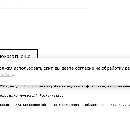
Показать еще
олжая использовать сайт, вы даете согласие на обработку д
ookies
.
видетельство о регистрации средства массовой информации ЭЛ № ФС 77 - 910
026 г., выдано Федеральной службой по надзору в сфере связи, информацион
ассовых коммуникаций (Роскомнадзор).
чредитель: Акционерное общество "Ленинградская областная телекомпания". 
nfo@online47.ru