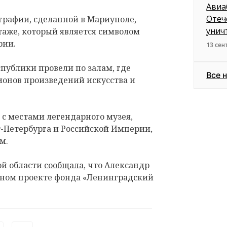
Авиа
Отеч
графии, сделанной в Мариуполе,
унич
таже, который является символом
рии.
13 сен
публики провели по залам, где
Все 
ионов произведений искусства и
с местами легендарного музея,
т-Петербурга и Российской Империи,
м.
ой области
сообщала
, что Александр
рном проекте фонда «Ленинградский