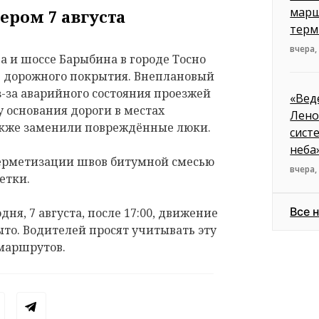
марш
ером 7 августа
терм
вчера,
 и шоссе Барыбина в городе Тосно
е дорожного покрытия. Внеплановый
з-за аварийного состояния проезжей
«Вед
 основания дороги в местах
Лено
акже заменили повреждённые люки.
сист
неба
герметизации швов битумной смесью
вчера,
етки.
Все 
дня, 7 августа, после 17:00, движение
ыто. Водителей просят учитывать эту
маршрутов.