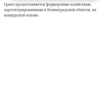
Грант предоставляется фермерским хозяйствам,
зарегистрированным в Ленинградской области, на
конкурсной основе.
Размер гранта зависит от направления деятельности:
— до 8 млн рублей — на разведение крупного рогатого
скота, выращивание картофеля или овощей;
— до 6 млн рублей — на все остальные виды
сельскохозяйственной деятельности.
Важно: грант покрывает до 90% затрат на реализацию
проекта.
На что можно потратить средства?
На приобретение: животных, птицы, рыбопосадочного
материала; новой сельхозтехники, транспорта,
оборудования для переработки продукции; семян и
посадочного материала.
Подробные условия и перечень документов
опубликованы на официальном портале комитета по