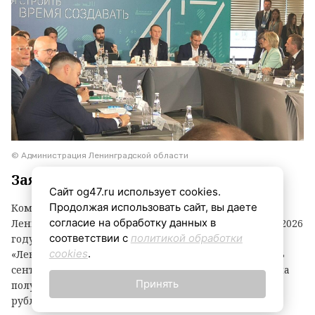
© Администрация Ленинградской области
Заявки принимаются до 3 сентября
Сайт og47.ru использует cookies.
Продолжая использовать сайт, вы даете
Комитет по агропромышленному комплексу
согласие на обработку данных в
Ленинградской области объявил о начале второго в 2026
соответствии с
политикой обработки
году конкурсного отбора на предоставление грантов
cookies
.
«Ленинградский фермер». Заявки принимаются до 3
сентября. По итогам прошлого года фермеры региона
Принять
получили 21 грант на общую сумму 118,1 миллиона
рублей.