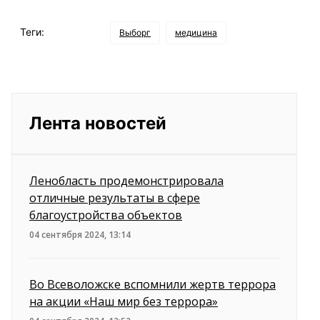
Теги:
Выборг
медицина
Лента новостей
Ленобласть продемонстрировала
отличные результаты в сфере
благоустройства объектов
04 сентября 2024, 13:14
Во Всеволожске вспомнили жертв террора
на акции «Наш мир без террора»