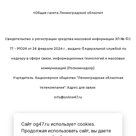
«Общая газета Ленинградской области»
Свидетельство о регистрации средства массовой информации ЭЛ № ФС
77 - 91024 от 24 февраля 2026 г., выдано Федеральной службой по
надзору в сфере связи, информационных технологий и массовых
коммуникаций (Роскомнадзор).
Учредитель: Акционерное общество "Ленинградская областная
телекомпания". Адрес для связи:
info@online47.ru
Сайт og47.ru использует cookies.
Все материалы на сайте подготовлены с помощью ИИ
Продолжая использовать сайт, вы даете