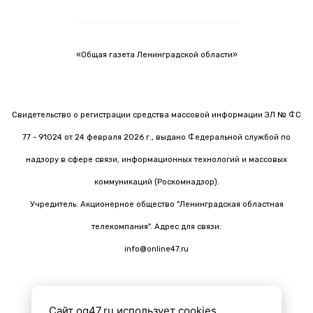
«Общая газета Ленинградской области»
Свидетельство о регистрации средства массовой информации ЭЛ № ФС
77 - 91024 от 24 февраля 2026 г., выдано Федеральной службой по
надзору в сфере связи, информационных технологий и массовых
коммуникаций (Роскомнадзор).
Учредитель: Акционерное общество "Ленинградская областная
телекомпания". Адрес для связи:
info@online47.ru
Сайт og47.ru использует cookies.
Все материалы на сайте подготовлены с помощью ИИ