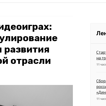
видеоиграх:
Ле
гулирование
 развития
Стар
ой отрасли
на г
11 час
Сбор
росс
«Дин
11 час