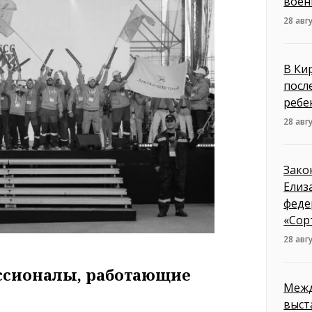
воен
28 авг
В Ки
посл
ребе
28 авг
Зако
Елиз
феде
«Сор
28 авг
ессионалы, работающие
Межд
выст