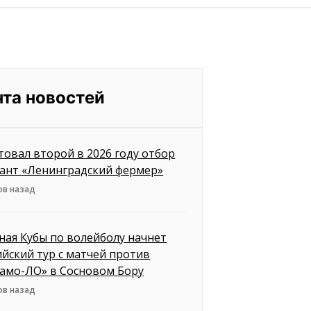
нта новостей
товал второй в 2026 году отбор
рант «Ленинградский фермер»
ов назад
ная Кубы по волейболу начнет
ийский тур с матчей против
амо-ЛО» в Сосновом Бору
ов назад