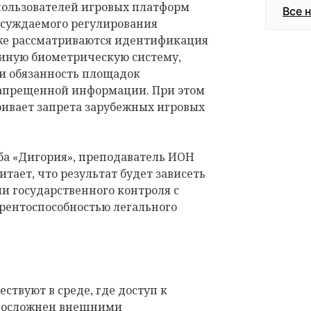
пользователей игровых платформ
Все 
обсуждаемого регулирования
кже рассматриваются идентификация
диную биометрическую систему,
 и обязанность площадок
запрещенной информации. При этом
ривает запрета зарубежных игровых
ба «Дигория», преподаватель ИОН
ает, что результат будет зависеть
ели государственного контроля с
урентоспособностью легального
ствуют в среде, где доступ к
у осложнен внешними