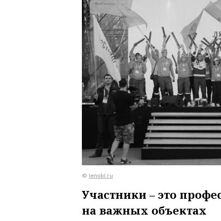
©
lenobl.ru
Участники – это проф
на важных объектах