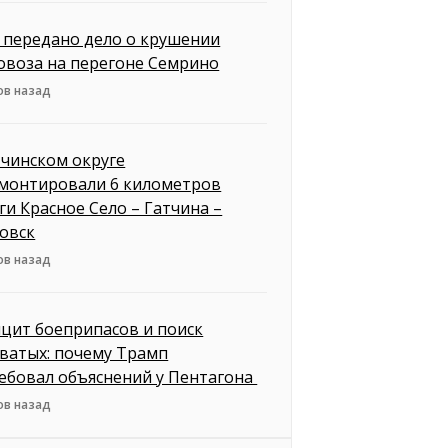
д передано дело о крушении
овоза на перегоне Семрино
ов назад
тчинском округе
монтировали 6 километров
ги Красное Село – Гатчина –
овск
ов назад
цит боеприпасов и поиск
ватых: почему Трамп
ебовал объяснений у Пентагона
ов назад