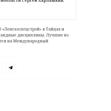
енобласти Сергей Харлашкин.
О «Ленгазспецстрой» в Тайцах и
мандные дисциплины. Лучшие из
ятся на Международный