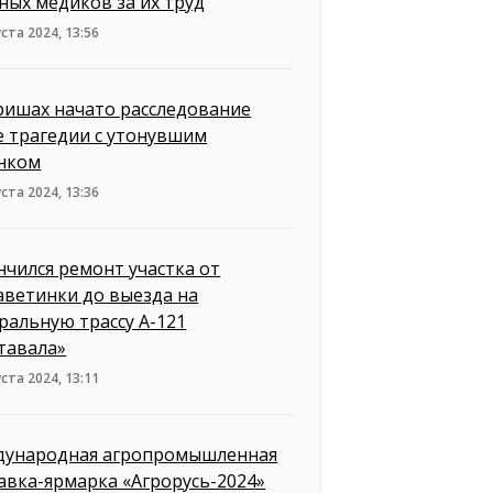
ных медиков за их труд
уста 2024, 13:56
ришах начато расследование
е трагедии с утонувшим
нком
уста 2024, 13:36
нчился ремонт участка от
аветинки до выезда на
ральную трассу А-121
тавала»
уста 2024, 13:11
ународная агропромышленная
авка-ярмарка «Агрорусь-2024»