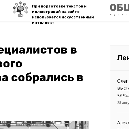
При подготовке текстов и
иллюстраций на сайте
используется искусственный
интеллект
ециалистов в
Ле
вого
а собрались в
Олег
выст
кажд
28 авг
Алек