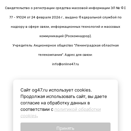
Свидетельство о регистрации средства массовой информации ЭЛ № ФС
77 - 91024 от 24 февраля 2026 г., выдано Федеральной службой по
надзору в сфере связи, информационных технологий и массовых
коммуникаций (Роскомнадзор).
Учредитель: Акционерное общество "Ленинградская областная
телекомпания". Адрес для связи:
info@online47.ru
Сайт og47.ru использует cookies.
Все материалы на сайте подготовлены с помощью ИИ
Продолжая использовать сайт, вы даете
согласие на обработку данных в
соответствии с
политикой обработки
16+
cookies
.
Принять