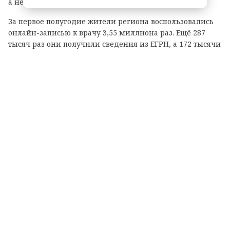
а не часы.
За первое полугодие жители региона воспользовались
онлайн-записью к врачу 3,55 миллиона раз. Ещё 287
тысяч раз они получили сведения из ЕГРН, а 172 тысячи
— выписки из электронной трудовой книжки.
В приложении МАХ уже доступны 110 региональных
сервисов — от записи в МФЦ и к врачу до поиска
ближайших точек Wi-Fi. Приложение «Госключ»
активно набирает популярность: им пользуются более
240 тысяч человек. С его помощью можно оформить
самозапрет на кредиты, подать налоговую декларацию
3-НДФЛ и защитить недвижимость от мошеннических
сделок.
Развивается и сервис «Цифра47»: он помогает оценить
качество связи в 2 940 населённых пунктах, содержит
информацию о 2014 точках Wi-Fi и 220 таксофонах, а
система уже обработала свыше 53,5 миллиона замеров
сигнала.