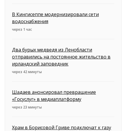
В Кингисеппе модернизировали сети
водоснабжения
через 1 час
Два бурых медведя из Ленобласти
отправились на постоянное жительство в
ирландский заповедник
через 42 минуты
Шадаев анонсировал превращение
«Госуслуг» в медиаплатформу
через 23 минуты
Храм в Борисовой Гриве подключат к газу