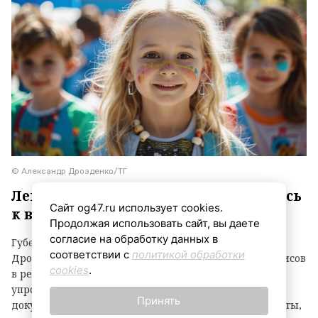
© Александр Дрозденко/ТГ
Ленинградцы оценили онлайн-запись
Сайт og47.ru использует cookies.
к врачу
Продолжая использовать сайт, вы даете
согласие на обработку данных в
Губернатор Ленинградской области Александр
соответствии с
политикой обработки
Дрозденко подвел итоги внедрения цифровых сервисов
cookies
.
в регионе. Главный принцип — технологии должны
упрощать жизнь, чтобы запись к врачу, оформление
Принять
документов или получение справок занимали минуты,