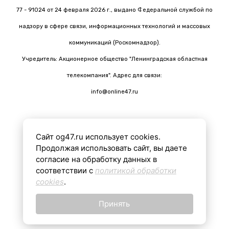
77 - 91024 от 24 февраля 2026 г., выдано Федеральной службой по
надзору в сфере связи, информационных технологий и массовых
коммуникаций (Роскомнадзор).
Учредитель: Акционерное общество "Ленинградская областная
телекомпания". Адрес для связи:
info@online47.ru
Сайт og47.ru использует cookies.
Все материалы на сайте подготовлены с помощью ИИ
Продолжая использовать сайт, вы даете
согласие на обработку данных в
соответствии с
политикой обработки
16+
cookies
.
Принять