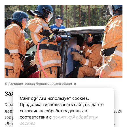
© Администрация Ленинградской области
Заявки принимаются до 3 сентября
Сайт og47.ru использует cookies.
Продолжая использовать сайт, вы даете
Комитет по агропромышленному комплексу
согласие на обработку данных в
Ленинградской области объявил о начале второго в 2026
соответствии с
политикой обработки
году конкурсного отбора на предоставление грантов
cookies
.
«Ленинградский фермер». Заявки принимаются до 3