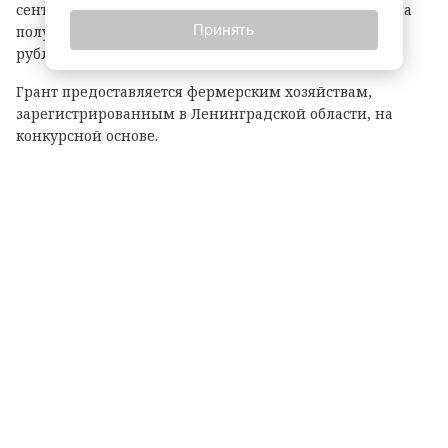
сентября. По итогам прошлого года фермеры региона
Принять
получили 21 грант на общую сумму 118,1 миллиона
рублей.
Грант предоставляется фермерским хозяйствам,
зарегистрированным в Ленинградской области, на
конкурсной основе.
Размер гранта зависит от направления деятельности:
— до 8 млн рублей — на разведение крупного рогатого
скота, выращивание картофеля или овощей;
— до 6 млн рублей — на все остальные виды
сельскохозяйственной деятельности.
Важно: грант покрывает до 90% затрат на реализацию
проекта.
На что можно потратить средства?
На приобретение: животных, птицы, рыбопосадочного
материала; новой сельхозтехники, транспорта,
оборудования для переработки продукции; семян и
посадочного материала.