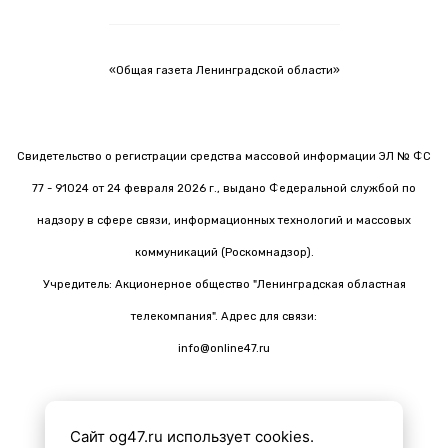
«Общая газета Ленинградской области»
Свидетельство о регистрации средства массовой информации ЭЛ № ФС
77 - 91024 от 24 февраля 2026 г., выдано Федеральной службой по
надзору в сфере связи, информационных технологий и массовых
коммуникаций (Роскомнадзор).
Учредитель: Акционерное общество "Ленинградская областная
телекомпания". Адрес для связи:
info@online47.ru
Сайт og47.ru использует cookies.
Все материалы на сайте подготовлены с помощью ИИ