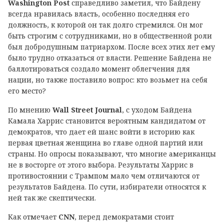
Washington Post
справедливо заметил, что Байдену
всегда нравилась власть, особенно последняя его
должность, к которой он так долго стремился. Он мог
быть строгим с сотрудниками, но в общественной роли
был добродушным патриархом. После всех этих лет ему
было трудно отказаться от власти. Решение Байдена не
баллотироваться создало момент облегчения для
нации, но также поставило вопрос: кто возьмет на себя
его место?
По мнению
Wall Street Journal
, с уходом Байдена
Камала Харрис становится вероятным кандидатом от
демократов, что дает ей шанс войти в историю как
первая цветная женщина во главе одной партий или
страны. Но опросы показывают, что многие американцы
не в восторге от этого выбора. Результаты Харрис в
противостоянии с Трампом мало чем отличаются от
результатов Байдена. По сути, избиратели относятся к
ней так же скептически.
Как отмечает
CNN
, перед демократами стоит