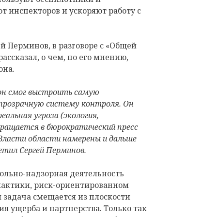
т инспекторов и ускоряют работу с
ей Перминов, в разговоре с «Общей
ассказал, о чем, по его мнению,
она.
ион смог выстроить самую
 прозрачную систему контроля. Он
альная угроза (экология,
вращается в бюрократический пресс
Власти области намерены и дальше
етил Сергей Перминов.
рольно-надзорная деятельность
лактики, риск-ориентированном
 задача смещается из плоскости
я ущерба и партнерства. Только так