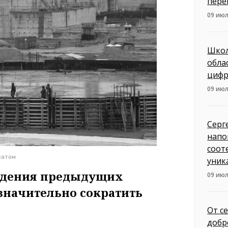
пере
09 июл
Школ
обла
цифр
09 июл
Серг
напо
соот
сатом
уник
ведения предыдущих
09 июл
значительно сократить
От с
добр