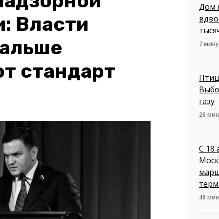
надзорной
Дом 
: Власти
вдво
тыся
дальше
7 мину
от стандарт
Птиц
Выбо
газу
28 мин
С 18
Моск
марш
терм
48 мин