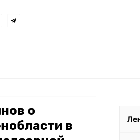
нов о
Ле
нобласти в