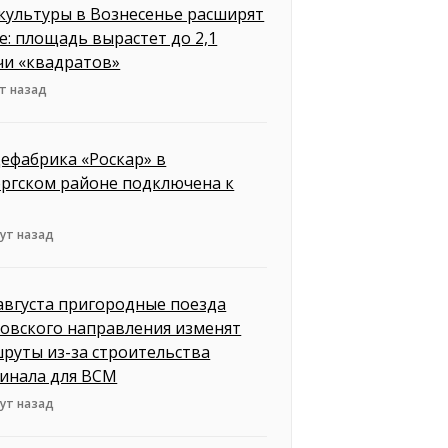
культуры в Вознесенье расширят
е: площадь вырастет до 2,1
чи «квадратов»
т назад
ефабрика «Роскар» в
ргском районе подключена к
ут назад
 августа пригородные поезда
овского направления изменят
руты из-за строительства
инала для ВСМ
ут назад