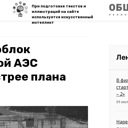
При подготовке текстов и
иллюстраций на сайте
используется искусственный
интеллект
облок
Ле
ой АЭС
трее плана
В фи
стар
– 2»
09 июл
Наре