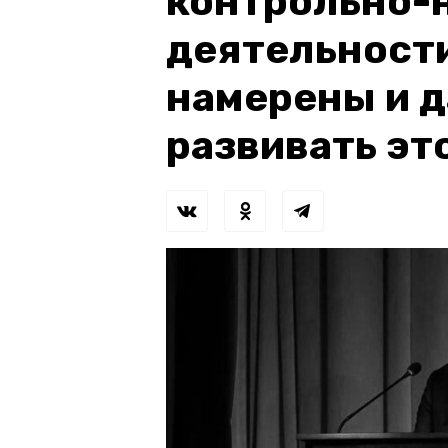
контрольно-
деятельности
намерены и 
развивать эт