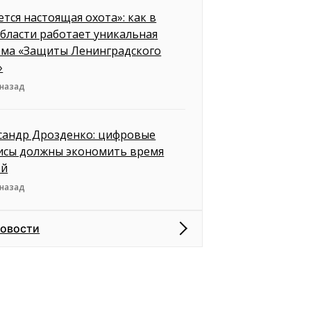
ется настоящая охота»: как в
бласти работает уникальная
ема «Защиты Ленинградского
»
 назад
сандр Дрозденко: цифровые
исы должны экономить время
ей
 назад
новости