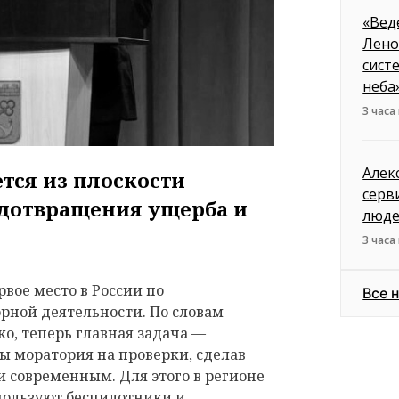
«Вед
Лено
сист
неба
3 часа
Алек
тся из плоскости
серв
едотвращения ущерба и
люд
3 часа
вое место в России по
Все 
рной деятельности. По словам
о, теперь главная задача —
ы моратория на проверки, сделав
и современным. Для этого в регионе
пользуют беспилотники и