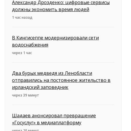
Александр Дрозденко: цифровые сервисы
должны экономить время людей
1 час назад
В Кингисеппе модернизировали сети
водоснабжения
через 1 час
Два бурых медведя из Ленобласти
отправились на постоянное жительство в
ирландский заповедник
через 39 минут
Шадаев анонсировал превращение
«Госуслуг» в медиаплатформу
через 20 минут