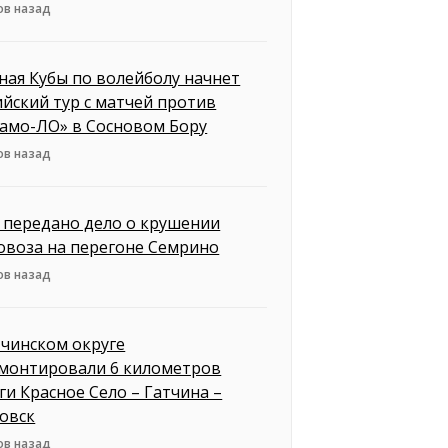
ов назад
ная Кубы по волейболу начнет
ийский тур с матчей против
амо-ЛО» в Сосновом Бору
ов назад
д передано дело о крушении
овоза на перегоне Семрино
ов назад
тчинском округе
монтировали 6 километров
ги Красное Село – Гатчина –
овск
ов назад