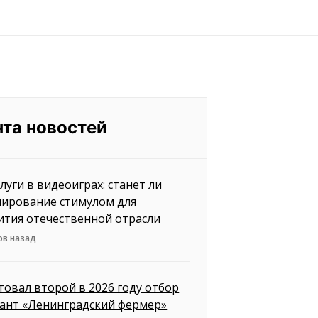
нта новостей
слуги в видеоиграх: станет ли
лирование стимулом для
ития отечественной отрасли
ов назад
товал второй в 2026 году отбор
рант «Ленинградский фермер»