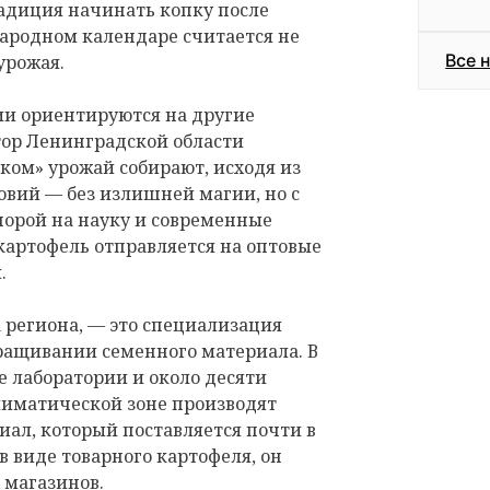
радиция начинать копку после
народном календаре считается не
Все 
урожая.
и ориентируются на другие
тор Ленинградской области
ком» урожай собирают, исходя из
овий — без излишней магии, но с
порой на науку и современные
картофель отправляется на оптовые
.
а региона, — это специализация
ращивании семенного материала. В
 лаборатории и около десяти
лиматической зоне производят
ал, который поставляется почти в
 в виде товарного картофеля, он
 магазинов.