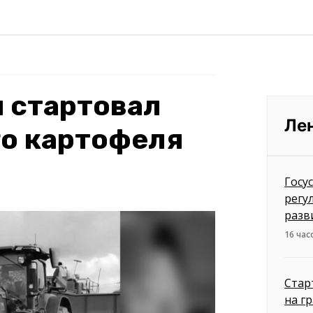
 стартовал
Ле
го картофеля
Госу
регу
разв
16 час
Стар
на г