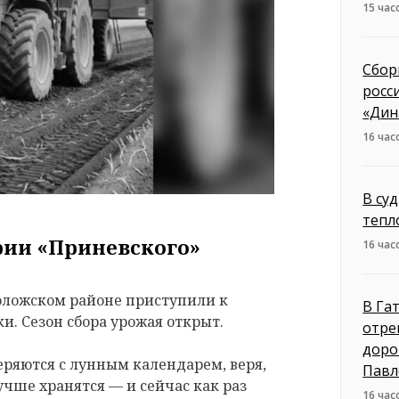
15 час
Сбор
росс
«Дин
16 час
В су
тепл
ии «Приневского»
16 час
воложском районе приступили к
В Га
. Сезон сбора урожая открыт.
отре
доро
ряются с лунным календарем, веря,
Павл
чше хранятся — и сейчас как раз
16 час