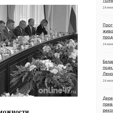
толч
24 июн
Прог
живо
прод
24 июн
Бела
подк
Лено
24 июн
Дере
прев
реко
зможности