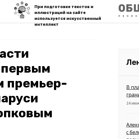
При подготовке текстов и
иллюстраций на сайте
используется искусственный
интеллект
асти
Ле
 первым
м премьер-
В пл
ларуси
гран
24 июн
опковым
Алек
с бе