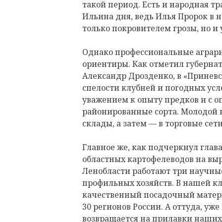
такой период. Есть и народная т
Ильина дня, ведь Илья Пророк в 
только покровителем грозы, но и 
Однако профессиональные аграри
ориентиры. Как отметил губерна
Александр Дрозденко, в «Приневс
спелости клубней и погодных усл
уважением к опыту предков и с о
районированные сорта. Молодой 
склады, а затем — в торговые сети
Главное же, как подчеркнул глав
областных картофелеводов на вы
Ленобласти работают три научные
профильных хозяйств. В нашей к
качественный посадочный матери
30 регионов России. А оттуда, уже
возвращается на прилавки наших