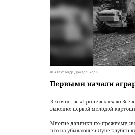
© Александр Дрозденко/ТГ
Первыми начали аграр
В хозяйстве «Приневское» во Все
выкопке первой молодой картошки
Многие дачники по-прежнему све
что на убывающей Луне клубни лу