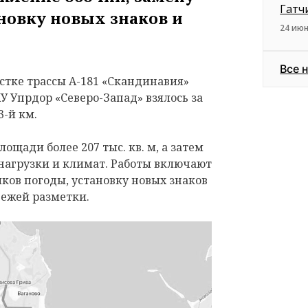
Гатч
новку новых знаков и
24 июн
Все 
астке трассы А-181 «Скандинавия»
У Упрдор «Северо-Запад» взялось за
3-й км.
ощади более 207 тыс. кв. м, а затем
нагрузки и климат. Работы включают
ков погоды, установку новых знаков
вежей разметки.