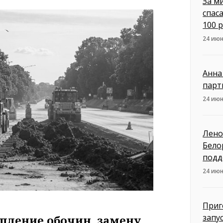
За м
спас
100 
24 июн
Анна
парт
24 июн
Лено
Бело
подд
24 июн
Приг
запу
пление обочин, замену