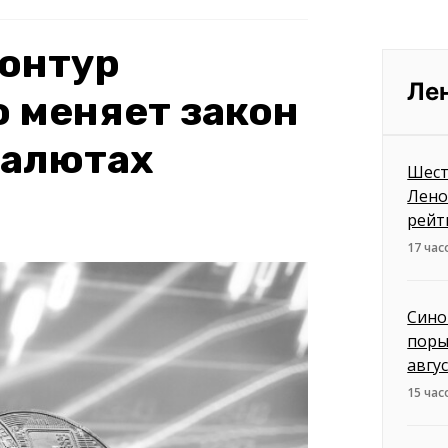
онтур
Ле
о меняет закон
валютах
Шест
Лено
рейт
17 час
Сино
поры
авгу
15 час