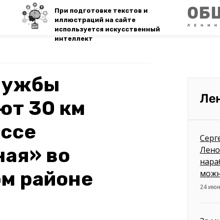
При подготовке текстов и
иллюстраций на сайте
используется искусственный
интеллект
лужбы
Ле
ют 30 км
ассе
Серг
ная» во
Лено
нара
м районе
можн
24 июн