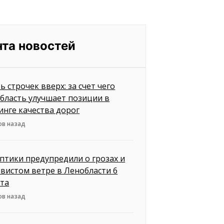
нта новостей
ь строчек вверх: за счет чего
бласть улучшает позиции в
инге качества дорог
ов назад
птики предупредили о грозах и
вистом ветре в Ленобласти 6
ста
ов назад