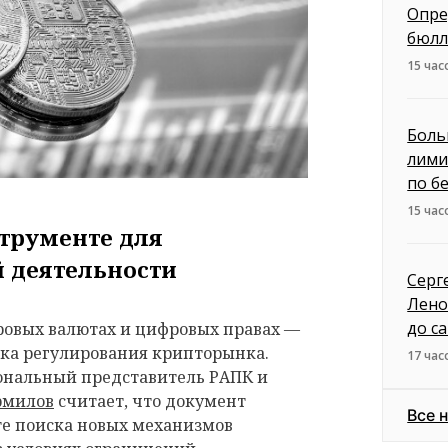
Опре
бюлл
15 час
Боль
лими
по б
15 час
струменте для
 деятельности
Серг
Лено
до с
ровых валютах и цифровых правах —
вка регулирования крипторынка.
17 час
ональный представитель РАПК и
рмилов
считает, что документ
Все 
те поиска новых механизмов