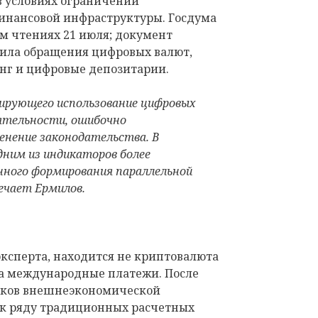
 условиях ограничений
нансовой инфраструктуры. Госдума
ем чтениях 21 июля; документ
ила обращения цифровых валют,
нг и цифровые депозитарии.
лирующего использование цифровых
ятельности, ошибочно
енение законодательства. В
дним из индикаторов более
ного формирования параллельной
ечает Ермилов.
ксперта, находится не криптовалюта
 а международные платежи. После
ников внешнеэкономической
 к ряду традиционных расчетных