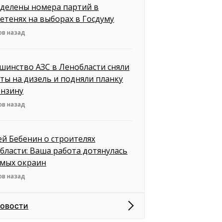
делены номера партий в
етенях на выборах в Госдуму
ов назад
шинство АЗС в Ленобласти сняли
ты на дизель и подняли планку
ензину
ов назад
ей Бебенин о строителях
бласти: Ваша работа дотянулась
амых окраин
ов назад
новости