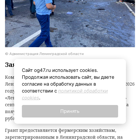
© Администрация Ленинградской области
Заявки принимаются до 3 сентября
Сайт og47.ru использует cookies.
Продолжая использовать сайт, вы даете
Комитет по агропромышленному комплексу
согласие на обработку данных в
Ленинградской области объявил о начале второго в 2026
соответствии с
политикой обработки
году конкурсного отбора на предоставление грантов
cookies
.
«Ленинградский фермер». Заявки принимаются до 3
сентября. По итогам прошлого года фермеры региона
Принять
получили 21 грант на общую сумму 118,1 миллиона
рублей.
Грант предоставляется фермерским хозяйствам,
зарегистрированным в Ленинградской области, на